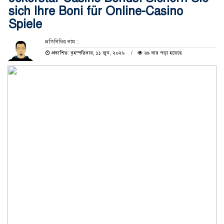
sich Ihre Boni für Online-Casino
Spiele
প্রতিনিধির নাম :
প্রকাশিত: বৃহস্পতিবার, ১১ জুন, ২০২৬
৬৯ বার পড়া হয়েছে