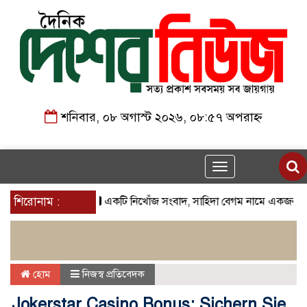
শনিবার, ০৮ অগাস্ট ২০২৬, ০৮:৫৭ অপরাহ্ন
Toggle
navigation
শিরোনাম :
একটি নিখোঁজ সংবাদ, সাহিদা বেগম নামে একজন ৬০ বছর
হোম
নিজস্ব প্রতিবেদক
Jokerstar Casino Bonus: Sichern Sie