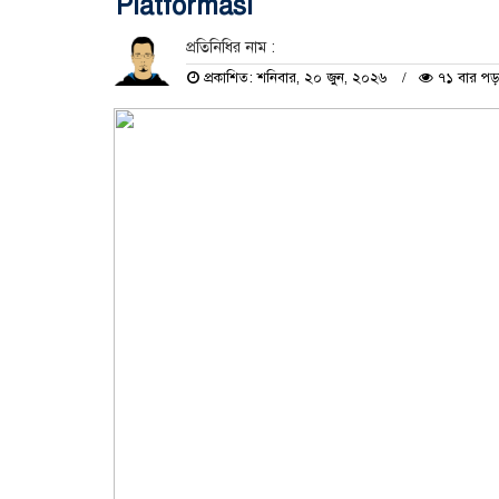
Platforması
প্রতিনিধির নাম :
প্রকাশিত: শনিবার, ২০ জুন, ২০২৬
৭১ বার পড়