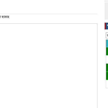
া হয়েছে