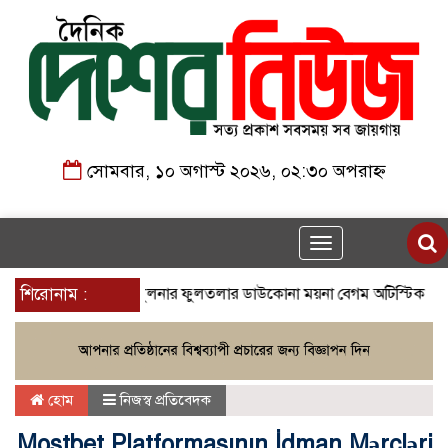
সোমবার, ১০ অগাস্ট ২০২৬, ০২:৩০ অপরাহ্ন
Toggle
navigation
শিরোনাম :
খুলনার ফুলতলার ডাউকোনা ময়না বেগম অটিস্টিক ও প্রতিবন্ধী
হোম
নিজস্ব প্রতিবেদক
Mostbet Platformasının İdman Mərcləri