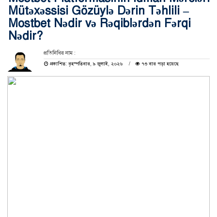
Mütəxəssisi Gözüylə Dərin Təhlili –
Mostbet Nədir və Rəqiblərdən Fərqi
Nədir?
প্রতিনিধির নাম :
প্রকাশিত: বৃহস্পতিবার, ৯ জুলাই, ২০২৬
৭৩ বার পড়া হয়েছে