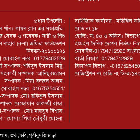
প্রধান উপদেষ্টা :
বাণিজ্যিক কার্যালয় : মতিঝিল 
 খাঁন। লায়ন ক্লাব এর সভাপ্রতি।
রোড নং ১৮
মাজ সেবক ও গবেষক। নারী ও শিশু
হোল্ডিং নং ৪০ ও অফিস। বিভাগ
 নাহার (রুনা) জয়িতা ফাউন্ডেশন
ইমেইল দৈনিক দেশের নিউজ/ E
নিবন্ধন-২০১০০১২১
মোবাইল-01794712929 বাংলাদেশ
াজী মোবাইল নম্বর -01779403529
বার্তা বিভাগ :01794712929
ী সম্পাদক: শহিদুল ইসলাম মিঠু।
বিজ্ঞাপন বিভাগ : -016752545
- সহকারী সম্পাদক :আনিছুরজ্জামন
রেজিষ্ট্রেশন নং রেজি নং ডি/এ/১৪
সম্পাদক : মিয়া বদরুল আলম।
াম মোবাইল নম্বর -01675254501/
না-সম্পাদক :মোঃ রফিকুল ইসলাম।
সম্পাদক :রেজোয়ান আকন্জী রাজা।
-সম্পাদক : মোঃ মাহবুব বিশ্বাস।
কা : মোসাঃ পিয়া চৌধুরী মোহনা।
াম, তথ্য, ছবি, পূর্বানুমতি ছাড়া