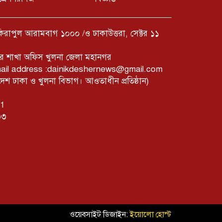
ফকিরাপুল আরামবাগ ১০০০ /ও ঢাকাউত্তরা, সেক্টর ১১
ের শাখা অফিস খুলনা জেলা মহানগর
mail address :dainikdeshernews@gmail.com
 ঢাকা ও খুলনা বিভাগ। আওতাধীন প্রতিষ্ঠান)
01
০৩
ওয়েবসাইট ডিজাইন:
ইয়োলো হোস্ট