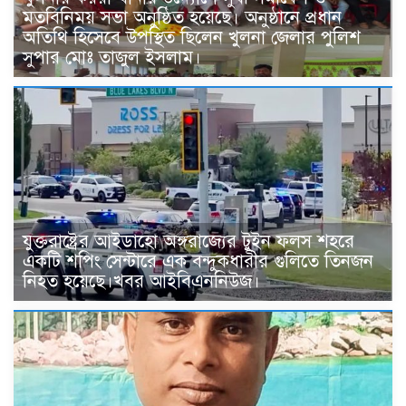
মতবিনিময় সভা অনুষ্ঠিত হয়েছে। অনুষ্ঠানে প্রধান
অতিথি হিসেবে উপস্থিত ছিলেন খুলনা জেলার পুলিশ
সুপার মোঃ তাজুল ইসলাম।
যুক্তরাষ্ট্রের আইডাহো অঙ্গরাজ্যের টুইন ফলস শহরে
একটি শপিং সেন্টারে এক বন্দুকধারীর গুলিতে তিনজন
নিহত হয়েছে।খবর আইবিএননিউজ।