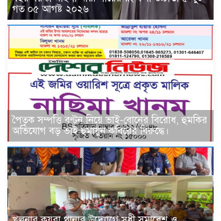
গত ০৫ আগষ্ট ২০২৬
পৈতৃক সম্পত্তি বণ্টন নিয়ে ভাই-বোনের বিরোধ, হুমকির
অভিযোগ বড় ভাই হুমায়ুন কবিরের বিরুদ্ধে।
খুলনার কয়রা থানার উদ্যোগে সুধী সমাবেশ ও