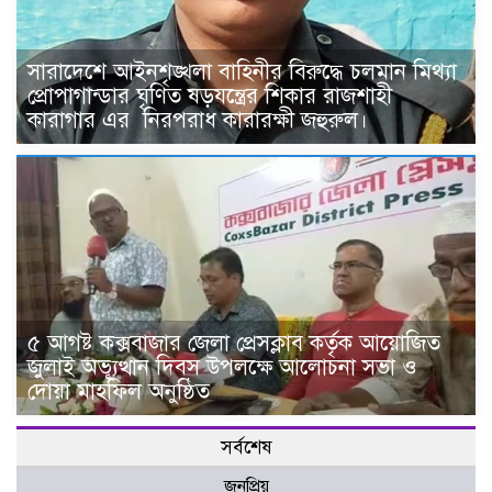
সারাদেশে আইনশৃঙ্খলা বাহিনীর বিরুদ্ধে চলমান মিথ্যা
প্রোপাগান্ডার ঘৃণিত ষড়যন্ত্রের শিকার রাজশাহী
কারাগার এর নিরপরাধ কারারক্ষী জহুরুল।
৫ আগষ্ট কক্সবাজার জেলা প্রেসক্লাব কর্তৃক আয়োজিত
জুলাই অভ্যূত্থান দিবস উপলক্ষে আলোচনা সভা ও
দোয়া মাহফিল অনুষ্ঠিত
সর্বশেষ
জনপ্রিয়