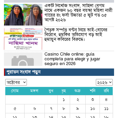
একটি নিখোঁজ সংবাদ, সাহিদা বেগম
নামে একজন ৬০ বছর বয়স্কা মহিলা নারী
গায়ের রং ফর্সা উচ্চাতা ৫ ফুট গত ০৫
আগষ্ট ২০২৬
পৈতৃক সম্পত্তি বণ্টন নিয়ে ভাই-বোনের
বিরোধ, হুমকির অভিযোগ বড় ভাই
হুমায়ুন কবিরের বিরুদ্ধে।
Casino Chile online: guía
completa para elegir y jugar
seguro en 2026
পুরাতন সংবাদ পড়ুন
Nejlepší online casina v roce
2026: kompletní průvodce
výběrem
সোম
মঙ্গল
বুধ
বৃহ
শুক্র
শনি
রবি
১
২
৩
৪
Nejlepší online casina v roce
2026: kompletní průvodce
৫
৬
৭
৮
৯
১০
১১
výběrem
১২
১৩
১৪
১৫
১৬
১৭
১৮