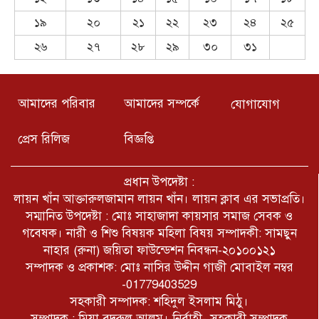
১৯
২০
২১
২২
২৩
২৪
২৫
Nejlepší online casina v roce
2026: kompletní průvodce
২৬
২৭
২৮
২৯
৩০
৩১
výběrem
খুলনার কয়রা থানার উদ্যোগে সুধী
সমাবেশ ও মতবিনিময় সভা অনুষ্ঠিত
আমাদের পরিবার
আমাদের সম্পর্কে
যোগাযোগ
হয়েছে। অনুষ্ঠানে প্রধান অতিথি হিসেবে
উপস্থিত ছিলেন খুলনা জেলার পুলিশ সুপার
প্রেস রিলিজ
বিজ্ঞপ্তি
মোঃ তাজুল ইসলাম।
যুক্তরাষ্ট্রের আইডাহো অঙ্গরাজ্যের টুইন
ফলস শহরে একটি শপিং সেন্টারে এক
প্রধান উপদেষ্টা :
বন্দুকধারীর গুলিতে তিনজন নিহত
লায়ন খাঁন আক্তারুলজামান লায়ন খাঁন। লায়ন ক্লাব এর সভাপ্রতি।
হয়েছে।খবর আইবিএননিউজ।
সম্মানিত উপদেষ্টা : মোঃ সাহাজাদা কায়সার সমাজ সেবক ও
সারাদেশে আইনশৃঙ্খলা বাহিনীর বিরুদ্ধে
গবেষক। নারী ও শিশু বিষয়ক মহিলা বিষয় সম্পাদকী: সামছুন
চলমান মিথ্যা প্রোপাগান্ডার ঘৃণিত
নাহার (রুনা) জয়িতা ফাউন্ডেশন নিবন্ধন-২০১০০১২১
ষড়যন্ত্রের শিকার রাজশাহী কারাগার এর
নিরপরাধ কারারক্ষী জহুরুল।
সম্পাদক ও প্রকাশক: মোঃ নাসির উদ্দীন গাজী মোবাইল নম্বর
-01779403529
৫ আগষ্ট কক্সবাজার জেলা প্রেসক্লাব
সহকারী সম্পাদক: শহিদুল ইসলাম মিঠু।
কর্তৃক আয়োজিত জুলাই অভ্যূত্থান দিবস
সম্পাদক : মিয়া বদরুল আলম। নির্বাহী- সহকারী সম্পাদক