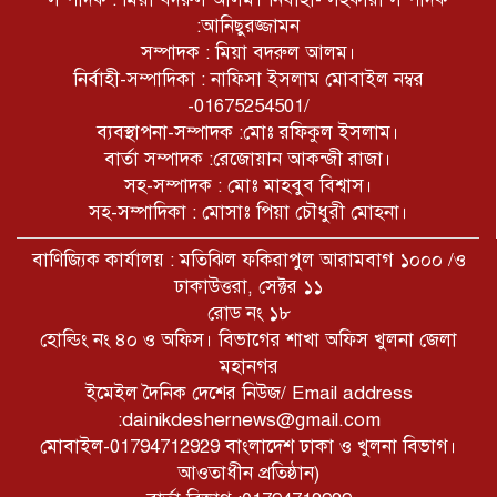
উপলক্ষে আলোচনা সভা ও দোয়া
মাহফিল অনুষ্ঠিত
:আনিছুরজ্জামন
সম্পাদক : মিয়া বদরুল আলম।
নির্বাহী-সম্পাদিকা : নাফিসা ইসলাম মোবাইল নম্বর
-01675254501/
ব্যবস্থাপনা-সম্পাদক :মোঃ রফিকুল ইসলাম।
বার্তা সম্পাদক :রেজোয়ান আকন্জী রাজা।
সহ-সম্পাদক : মোঃ মাহবুব বিশ্বাস।
সহ-সম্পাদিকা : মোসাঃ পিয়া চৌধুরী মোহনা।
বাণিজ্যিক কার্যালয় : মতিঝিল ফকিরাপুল আরামবাগ ১০০০ /ও
ঢাকাউত্তরা, সেক্টর ১১
রোড নং ১৮
হোল্ডিং নং ৪০ ও অফিস। বিভাগের শাখা অফিস খুলনা জেলা
মহানগর
ইমেইল দৈনিক দেশের নিউজ/ Email address
:dainikdeshernews@gmail.com
মোবাইল-01794712929 বাংলাদেশ ঢাকা ও খুলনা বিভাগ।
আওতাধীন প্রতিষ্ঠান)