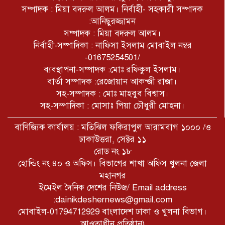
সম্পাদক : মিয়া বদরুল আলম। নির্বাহী- সহকারী সম্পাদক
:আনিছুরজ্জামন
সম্পাদক : মিয়া বদরুল আলম।
নির্বাহী-সম্পাদিকা : নাফিসা ইসলাম মোবাইল নম্বর
-01675254501/
ব্যবস্থাপনা-সম্পাদক :মোঃ রফিকুল ইসলাম।
বার্তা সম্পাদক :রেজোয়ান আকন্জী রাজা।
সহ-সম্পাদক : মোঃ মাহবুব বিশ্বাস।
সহ-সম্পাদিকা : মোসাঃ পিয়া চৌধুরী মোহনা।
বাণিজ্যিক কার্যালয় : মতিঝিল ফকিরাপুল আরামবাগ ১০০০ /ও
ঢাকাউত্তরা, সেক্টর ১১
রোড নং ১৮
হোল্ডিং নং ৪০ ও অফিস। বিভাগের শাখা অফিস খুলনা জেলা
মহানগর
ইমেইল দৈনিক দেশের নিউজ/ Email address
:dainikdeshernews@gmail.com
মোবাইল-01794712929 বাংলাদেশ ঢাকা ও খুলনা বিভাগ।
আওতাধীন প্রতিষ্ঠান)