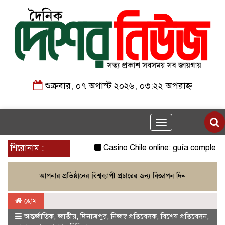
শুক্রবার, ০৭ অগাস্ট ২০২৬, ০৩:২২ অপরাহ্ন
Toggle
navigation
শিরোনাম :
Casino Chile online: guía completa par
হোম
আন্তর্জাতিক
,
জাতীয়
,
দিনাজপুর
,
নিজস্ব প্রতিবেদক
,
বিশেষ প্রতিবেদন
,