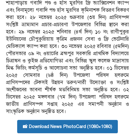
শাহাপাড়ায় গবাদি পশু ও হাঁস মুরগির ফ্রি ভ্যাক্সিনেশন ক্যাম্প
এবং বিনামূল্যে গবাদি পশু হাঁস মুরগির কৃমিনাশক বিতরণ বিকরণ
করা হবে। ২৮ নভেম্বর ২০২৫ শুক্রবার (৩য় দিন) প্রাণিসম্পদ
সংশ্লিষ্ট ভ্রাম্যমান প্রচার-প্রচারণা উপজেলার বিভিন্ন স্থানে করা
হবে। ২৯ নভেম্বর ২০২৫ শনিবার (৪র্থ দিন) ১০ নং রাণীপুকুর
ইউনিয়নের চৌপুকুরিয়ায় কৃত্রিম প্রজনন সেবা ও ফ্রি ভেটেনারি
মেডিক্যাল ক্যাম্প করা হবে। ৩০ নভেম্বর ২০২৫ রবিবার (৫মদিন)
পৌরসভার ০৯ নং ওয়ার্ডের ব্রহ্মপুর সরকারি প্রাথমিক বিদ্যালয়ে
চিত্রাঙ্কন ও কুইজ প্রতিযোগিতা এবং বিভিন্ন স্কুল কলেজ মাদ্রাসায়
মিল্ক ফিডিং কর্মসূচি ও আলোচনা সভা অনুষ্ঠিত হবে। ০১ ডিসেম্বর
২০২৫ সোমবার (৬ষ্ঠ দিন) উপজেলা পরিষদ হলরুমে
প্রাণিসম্পদের টেকসই উন্নয়ন তরুণ/নারী উদ্যোক্তা ও সংশ্লিষ্ট
অংশীজনের ভাবনা শীর্ষক মতবিনিময় সভা অনুষ্ঠিত হবে। ০২
ডিসেম্বর ২০২৫ মঙ্গলবার (৭ম দিন) উপজেলা পরিষদ হলরুমে
জাতীয় প্রাণিসম্পদ সপ্তাহ ২০২৫ এর সমাপনী অনুষ্ঠান ও
সাংস্কৃতিক অনুষ্ঠান অনুষ্ঠিত হবে।
📸 Download News PhotoCard (1080×1080)