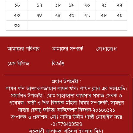
১৬
১৭
১৮
১৯
২০
২১
২২
যুক্তরাষ্ট্রের আইডাহো অঙ্গরাজ্যের টুইন
ফলস শহরে একটি শপিং সেন্টারে এক
২৩
২৪
২৫
২৬
২৭
২৮
২৯
বন্দুকধারীর গুলিতে তিনজন নিহত
হয়েছে।খবর আইবিএননিউজ।
৩০
সারাদেশে আইনশৃঙ্খলা বাহিনীর বিরুদ্ধে
চলমান মিথ্যা প্রোপাগান্ডার ঘৃণিত
ষড়যন্ত্রের শিকার রাজশাহী কারাগার এর
আমাদের পরিবার
আমাদের সম্পর্কে
যোগাযোগ
নিরপরাধ কারারক্ষী জহুরুল।
৫ আগষ্ট কক্সবাজার জেলা প্রেসক্লাব
প্রেস রিলিজ
বিজ্ঞপ্তি
কর্তৃক আয়োজিত জুলাই অভ্যূত্থান দিবস
উপলক্ষে আলোচনা সভা ও দোয়া
মাহফিল অনুষ্ঠিত
প্রধান উপদেষ্টা :
লায়ন খাঁন আক্তারুলজামান লায়ন খাঁন। লায়ন ক্লাব এর সভাপ্রতি।
চট্টগ্রাম বাঁশখালীতে প্রধানমন্ত্রীর সফর:
সম্মানিত উপদেষ্টা : মোঃ সাহাজাদা কায়সার সমাজ সেবক ও
হেলিপ্যাড ও জনসভাস্থল চূড়ান্ত।
গবেষক। নারী ও শিশু বিষয়ক মহিলা বিষয় সম্পাদকী: সামছুন
নাহার (রুনা) জয়িতা ফাউন্ডেশন নিবন্ধন-২০১০০১২১
সম্পাদক ও প্রকাশক: মোঃ নাসির উদ্দীন গাজী মোবাইল নম্বর
ফুলতলা বহুল আলোচিত কলেজ ছাত্র
আলিফ রোহান হত্যা মামলায় ১ নং
-01779403529
আসামীর ১০ বছরের কারাদণ্ড।
সহকারী সম্পাদক: শহিদুল ইসলাম মিঠু।