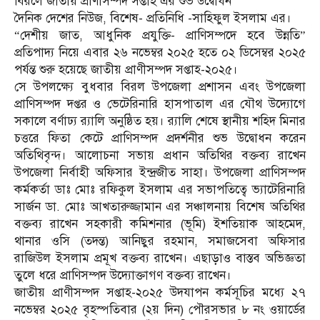
বিরলে জাতীয় প্রাণীসম্পদ সপ্তাহ এর শুভ উদ্বোধন
দৈনিক দেশের নিউজ, বিশেষ- প্রতিনিধি -সাহিফুল ইসলাম এর।
“দেশীয় জাত, আধুনিক প্রযুক্তি- প্রাণিসম্পদে হবে উন্নতি”
প্রতিপাদ্য নিয়ে এবার ২৬ নভেম্বর ২০২৫ হতে ০২ ডিসেম্বর ২০২৫
পর্যন্ত শুরু হয়েছে জাতীয় প্রাণীসম্পদ সপ্তাহ-২০২৫।
সে উপলক্ষ্যে বুধবার বিরল উপজেলা প্রশাসন এবং উপজেলা
প্রাণিসম্পদ দপ্তর ও ভেটেরিনারি হাসপাতাল এর যৌথ উদ্যোগে
সকালে বর্ণাঢ্য র‍্যালি অনুষ্ঠিত হয়। র‍্যালি শেষে স্থানীয় শহিদ মিনার
চত্তরে ফিতা কেটে প্রাণিসম্পদ প্রদর্শনীর শুভ উদ্বোধন করেন
অতিথিবৃন্দ। আলোচনা সভায় প্রধান অতিথির বক্তব্য রাখেন
উপজেলা নির্বাহী অফিসার ইন্দ্রজীত সাহা। উপজেলা প্রাণিসম্পদ
কর্মকর্তা ডাঃ মোঃ রফিকুল ইসলাম এর সভাপতিত্বে ভ্যাটেরিনারি
সার্জন ডা. মোঃ আখতারুজ্জামান এর সঞ্চালনায় বিশেষ অতিথির
বক্তব্য রাখেন সহকারী কমিশনার (ভূমি) ইশতিয়াক আহমেদ,
থানার ওসি (তদন্ত) আনিছুর রহমান, সমাজসেবা অফিসার
রাজিউল ইসলাম প্রমূখ বক্তব্য রাখেন। এছাড়াও বাস্তব অভিজ্ঞতা
তুলে ধরে প্রাণিসম্পদ উদ্যোক্তাগণ বক্তব্য রাখেন।
জাতীয় প্রাণীসম্পদ সপ্তাহ-২০২৫ উদযাপন কর্মসূচির মধ্যে ২৭
নভেম্বর ২০২৫ বৃহস্পতিবার (২য় দিন) পৌরসভার ৮ নং ওয়ার্ডের