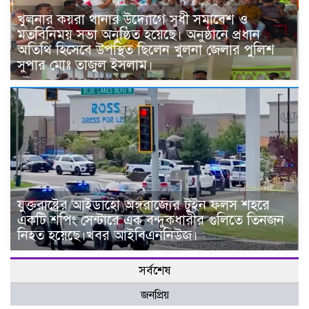
খুলনার কয়রা থানার উদ্যোগে সুধী সমাবেশ ও
মতবিনিময় সভা অনুষ্ঠিত হয়েছে। অনুষ্ঠানে প্রধান
অতিথি হিসেবে উপস্থিত ছিলেন খুলনা জেলার পুলিশ
সুপার মোঃ তাজুল ইসলাম।
যুক্তরাষ্ট্রের আইডাহো অঙ্গরাজ্যের টুইন ফলস শহরে
একটি শপিং সেন্টারে এক বন্দুকধারীর গুলিতে তিনজন
নিহত হয়েছে।খবর আইবিএননিউজ।
সর্বশেষ
জনপ্রিয়