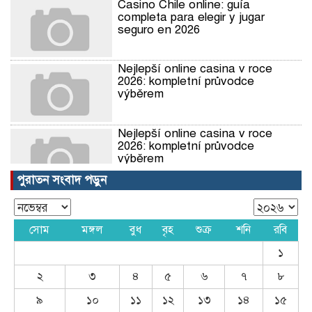
Casino Chile online: guía
completa para elegir y jugar
seguro en 2026
Nejlepší online casina v roce
2026: kompletní průvodce
výběrem
Nejlepší online casina v roce
2026: kompletní průvodce
výběrem
পুরাতন সংবাদ পড়ুন
Nejlepší online casina v roce
2026: kompletní průvodce
výběrem
সোম
মঙ্গল
বুধ
বৃহ
শুক্র
শনি
রবি
১
খুলনার কয়রা থানার উদ্যোগে সুধী
সমাবেশ ও মতবিনিময় সভা অনুষ্ঠিত
২
৩
৪
৫
৬
৭
৮
হয়েছে। অনুষ্ঠানে প্রধান অতিথি হিসেবে
উপস্থিত ছিলেন খুলনা জেলার পুলিশ সুপার
৯
১০
১১
১২
১৩
১৪
১৫
মোঃ তাজুল ইসলাম।