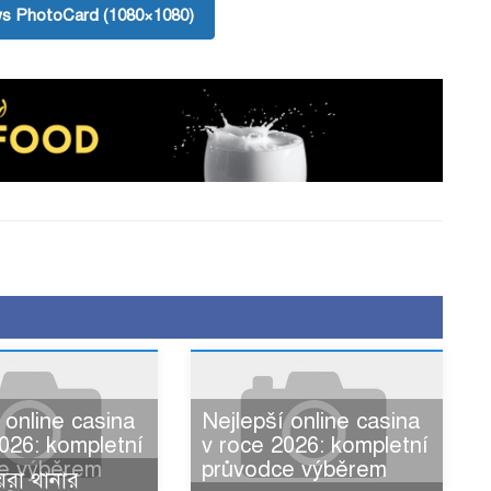
s PhotoCard (1080×1080)
 online casina
Nejlepší online casina
026: kompletní
v roce 2026: kompletní
e výběrem
průvodce výběrem
়রা থানার