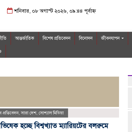
শনিবার, ০৮ অগাস্ট ২০২৬, ০৯:৪৪ পূর্বাহ্ন
নীতি
আন্তর্জাতিক
বিশেষ প্রতিবেদন
বিনোদন
জীবনযাপন
e
ষ প্রতিবেদন
,
সারা দেশ
,
সোশ্যাল মিডিয়া
ভিষেক হচ্ছে বিশ্বখ‍্যাত ম্যারিয়টের বলরুমে