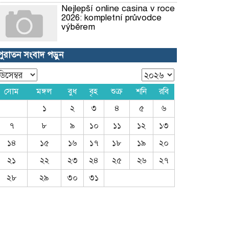
Nejlepší online casina v roce
2026: kompletní průvodce
výběrem
Nejlepší online casina v roce
পুরাতন সংবাদ পড়ুন
2026: kompletní průvodce
výběrem
খুলনার কয়রা থানার উদ্যোগে সুধী
সোম
মঙ্গল
বুধ
বৃহ
শুক্র
শনি
রবি
সমাবেশ ও মতবিনিময় সভা
১
২
৩
৪
৫
৬
অনুষ্ঠিত হয়েছে। অনুষ্ঠানে প্রধান
অতিথি হিসেবে উপস্থিত ছিলেন
৭
৮
৯
১০
১১
১২
১৩
খুলনা জেলার পুলিশ সুপার মোঃ
তাজুল ইসলাম।
১৪
১৫
১৬
১৭
১৮
১৯
২০
যুক্তরাষ্ট্রের আইডাহো অঙ্গরাজ্যের
২১
২২
২৩
২৪
২৫
২৬
২৭
টুইন ফলস শহরে একটি শপিং
সেন্টারে এক বন্দুকধারীর গুলিতে
২৮
২৯
৩০
৩১
তিনজন নিহত হয়েছে।খবর
আইবিএননিউজ।
সারাদেশে আইনশৃঙ্খলা বাহিনীর
বিরুদ্ধে চলমান মিথ্যা প্রোপাগান্ডার
ঘৃণিত ষড়যন্ত্রের শিকার রাজশাহী