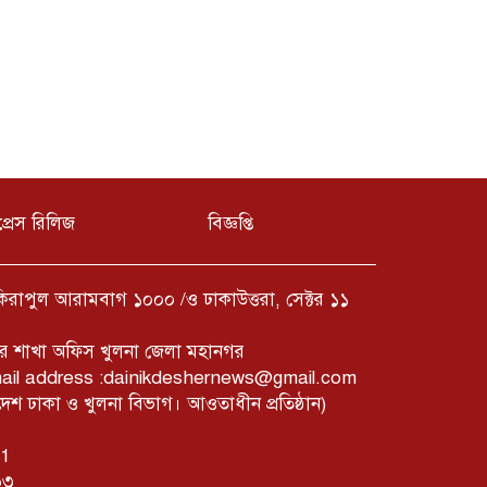
প্রেস রিলিজ
বিজ্ঞপ্তি
ফকিরাপুল আরামবাগ ১০০০ /ও ঢাকাউত্তরা, সেক্টর ১১
ের শাখা অফিস খুলনা জেলা মহানগর
mail address :dainikdeshernews@gmail.com
 ঢাকা ও খুলনা বিভাগ। আওতাধীন প্রতিষ্ঠান)
01
০৩