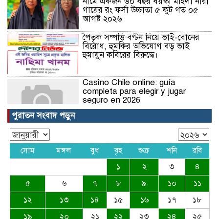
নামে একজন ৬০ বছর বয়স্কা মহিলা নারী
গায়ের রং ফর্সা উচ্চাতা ৫ ফুট গত ০৫
আগষ্ট ২০২৬
পৈতৃক সম্পত্তি বণ্টন নিয়ে ভাই-বোনের
বিরোধ, হুমকির অভিযোগ বড় ভাই
হুমায়ুন কবিরের বিরুদ্ধে।
Casino Chile online: guía
completa para elegir y jugar
seguro en 2026
পুরাতন সংবাদ পড়ুন
Nejlepší online casina v roce
2026: kompletní průvodce
výběrem
সোম
মঙ্গল
বুধ
বৃহ
শুক্র
শনি
রবি
১
২
৩
৪
Nejlepší online casina v roce
2026: kompletní průvodce
৫
৬
৭
৮
৯
১০
১১
výběrem
১২
১৩
১৪
১৫
১৬
১৭
১৮
১৯
২০
২১
২২
২৩
২৪
২৫
Nejlepší online casina v roce