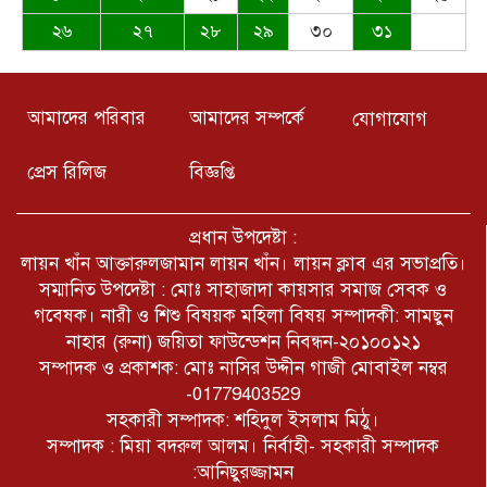
2026: kompletní průvodce
২৬
২৭
২৮
২৯
৩০
৩১
výběrem
খুলনার কয়রা থানার উদ্যোগে সুধী
সমাবেশ ও মতবিনিময় সভা অনুষ্ঠিত
আমাদের পরিবার
আমাদের সম্পর্কে
যোগাযোগ
হয়েছে। অনুষ্ঠানে প্রধান অতিথি হিসেবে
উপস্থিত ছিলেন খুলনা জেলার পুলিশ সুপার
প্রেস রিলিজ
বিজ্ঞপ্তি
মোঃ তাজুল ইসলাম।
যুক্তরাষ্ট্রের আইডাহো অঙ্গরাজ্যের টুইন
ফলস শহরে একটি শপিং সেন্টারে এক
প্রধান উপদেষ্টা :
বন্দুকধারীর গুলিতে তিনজন নিহত
লায়ন খাঁন আক্তারুলজামান লায়ন খাঁন। লায়ন ক্লাব এর সভাপ্রতি।
হয়েছে।খবর আইবিএননিউজ।
সম্মানিত উপদেষ্টা : মোঃ সাহাজাদা কায়সার সমাজ সেবক ও
সারাদেশে আইনশৃঙ্খলা বাহিনীর বিরুদ্ধে
গবেষক। নারী ও শিশু বিষয়ক মহিলা বিষয় সম্পাদকী: সামছুন
চলমান মিথ্যা প্রোপাগান্ডার ঘৃণিত
নাহার (রুনা) জয়িতা ফাউন্ডেশন নিবন্ধন-২০১০০১২১
ষড়যন্ত্রের শিকার রাজশাহী কারাগার এর
নিরপরাধ কারারক্ষী জহুরুল।
সম্পাদক ও প্রকাশক: মোঃ নাসির উদ্দীন গাজী মোবাইল নম্বর
-01779403529
৫ আগষ্ট কক্সবাজার জেলা প্রেসক্লাব
সহকারী সম্পাদক: শহিদুল ইসলাম মিঠু।
কর্তৃক আয়োজিত জুলাই অভ্যূত্থান দিবস
সম্পাদক : মিয়া বদরুল আলম। নির্বাহী- সহকারী সম্পাদক
উপলক্ষে আলোচনা সভা ও দোয়া
মাহফিল অনুষ্ঠিত
:আনিছুরজ্জামন