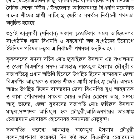
মোঃ মেহেরাজউদ্দিন মিন্টুুু বান্দরবানঃ বান্দরবানের লামা।নিউজ –
দৈনিক দেশের নিউজ / উপজেলার আজিজনগরে বিএনপি মনোনীত
ধানের শীষের প্রার্থী সাচিং প্রু জেরি’র সমর্থনে নির্বাচনী পথসভা
অনুষ্ঠিত হয়েছে।
৩১’ই জানুয়ারী (শনিবার) সকাল ১০ঘটিকার সময় আজিজনগর
সাংগঠনিক থানা বিএনপি ও সহযোগী অঙ্গ সংগঠনের উদ্যোগে
ইউনিয়ন পরিষদ চত্বরে এ নির্বাচনী পথসভা অনুষ্ঠিত হয়।
কৃষকদলের সদস্য সচিব মোঃ জুবাইরুল ইসলাম এর সঞ্চালনায়
ও জেলা বিএনপির সদস্য আলহাজ্ব নাজেমুল ইসলাম চৌধুরী’র
সভাপতিত্বে প্রধান অতিথি হিসেবে উপস্থিত ছিলেন বান্দরবান জেলা
বিএনপির আহ্বায়ক ও ধানের শীষের প্রার্থী সাচিং প্রু জেরি। এসময়
আরও উপস্থিত ছিলেন বান্দরবান জেলা বিএনপির যুগ্ন আহবায়ক
ও লামা পৌরসভার সাবেক মেয়র আমির হোসেন আমু, সদস্য
আবু তাদের, জেলা যুবদলের সভাপতি মোঃ জহিরুল ইসলাম
মাছুল,সম্পাদক আরিফুল হক চৌধুরী,আজিজনগরের ভারপ্রাপ্ত
চেয়ারম্যান মোবারক হোসেনসহ অন্যান্যরা নেতৃবৃন্দ।
সভাপতির বক্তব্যে আলহাজ্ব নাজেমুল ইসলাম চৌধুরী
বলেন,আপনারা কয়েকটা দিন কষ্ট করে বিএনপির চেয়ারম্যান