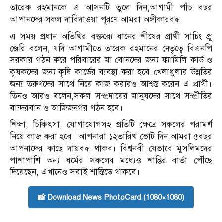
তারেক রহমানকে এ আসনটি তুলে দিন,আগামী পাঁচ বছর
আপানদের সকল দাবিদাওয়া পূরণে আমরা অঙ্গীকারবদ্ধ।
এ সময় প্রধান অতিথির বক্তব্যে ধানের শীষের প্রার্থী সাচিং প্রু
জেরি বলেন, যদি আগামীতে তারেক রহমানের নেতৃত্বে বিএনপি
সরকার গঠন করে পরিবারের মা বোনদের জন্য ফ্যামিলি কার্ড ও
কৃষকদের জন্য কৃষি কার্ডের ব্যবস্থা করা হবে।খেলাধুলার উন্নতির
জন্য তরুণদের সাথে নিয়ে কাজ করারও আশ্বস্ত করেন এ প্রার্থী।
তিনও আরও বলেন,সকল সম্প্রদায়ের মানুষদের সাথে সম্প্রীতির
বান্দরবান ও আজিজনগর গঠন হবে।
শিক্ষা, চিকিৎসা, যোগাযোগসহ প্রতিটি ক্ষেত্রে সকলের পরামর্শ
নিয়ে কাজ করা হবে। আপনারা ১২তারিখ ভোট দিন,আমরা ৫বছর
আপনাদের কাছে দায়বদ্ধ থাকব। বিশ্বনবী যেভাবে মুসলিমদের
পাশাপাশি অন্য ধর্মের সকলের মধ্যেও শান্তির বার্তা পৌঁছে
দিয়েছেন, এখানেও সবাই শান্তিতে থাকবে।
📸 Download News PhotoCard (1080×1080)