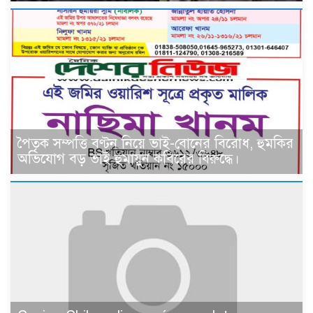
পৈতৃক সম্পত্তি বণ্টন নিয়ে ভাই-বোনের বিরোধ, হুমকির
অভিযোগ বড় ভাই হুমায়ুন কবিরের বিরুদ্ধে।