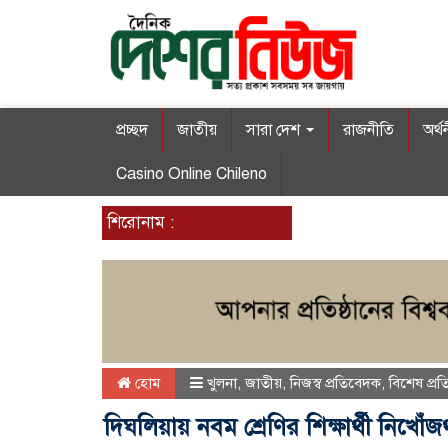
প্রচ্ছদ
জাতীয়
সারা দেশ
রাজনীতি
অর্থ
Casino Online Chileno
শিরোনাম :
হোম
খুলনা
,
জাতীয়
,
নিজস্ব প্রতিবেদক
,
বিশেষ প্র
দিঘলিয়ায় নবম শ্রেণির শিক্ষার্থী নিখো