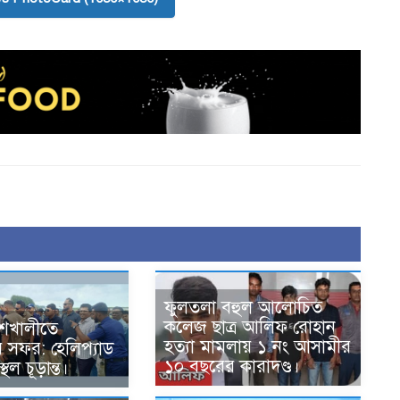
ফুলতলা বহুল আলোচিত
কলেজ ছাত্র আলিফ রোহান
বাঁশখালীতে
হত্যা মামলায় ১ নং আসামীর
্রীর সফর: হেলিপ্যাড
১০ বছরের কারাদণ্ড।
থল চূড়ান্ত।