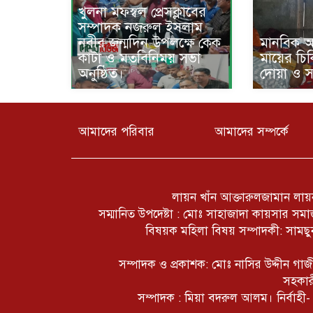
খুলনা মফস্বল প্রেসক্লাবের
সম্পাদক নজরুল ইসলাম
নবীর জন্মদিন উপলক্ষে কেক
মানবিক আ
কাটা ও মতবিনিময় সভা
মায়ের চি
অনুষ্ঠিত।
দোয়া ও 
আমাদের পরিবার
আমাদের সম্পর্কে
লায়ন খাঁন আক্তারুলজামান লায়ন
সম্মানিত উপদেষ্টা : মোঃ সাহাজাদা কায়সার স
বিষয়ক মহিলা বিষয় সম্পাদকী: সামছুন
সম্পাদক ও প্রকাশক: মোঃ নাসির উদ্দীন গ
সহকার
সম্পাদক : মিয়া বদরুল আলম। নির্বাহী