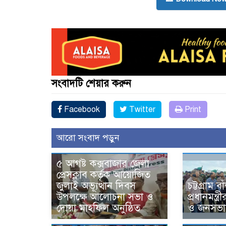
সংবাদটি শেয়ার করুন
Facebook
Twitter
Print
আরো সংবাদ পড়ুন
৫ আগষ্ট কক্সবাজার জেলা
প্রেসক্লাব কর্তৃক আয়োজিত
জুলাই অভ্যূত্থান দিবস
চট্টগ্রাম 
উপলক্ষে আলোচনা সভা ও
প্রধানমন্ত
দোয়া মাহফিল অনুষ্ঠিত
ও জনসভাস্