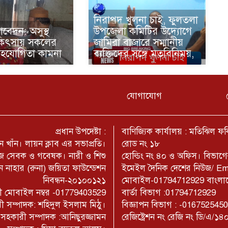
নিরাপদ খুলনা চাই, ফুলতলা
বেদন: অসুস্থ
উপজেলা কমিটির উদ্যোগে
কিৎসায় সকলের
জামিরা বাজারে সম্মানীয়
সহযোগিতা কামনা
ব্যক্তিদের সঙ্গে মতবিনিময়,
যোগাযোগ
প্রধান উপদেষ্টা :
বাণিজ্যিক কার্যালয় : মতিঝিল 
 খাঁন। লায়ন ক্লাব এর সভাপ্রতি।
রোড নং ১৮
মাজ সেবক ও গবেষক। নারী ও শিশু
হোল্ডিং নং ৪০ ও অফিস। বিভাগ
 নাহার (রুনা) জয়িতা ফাউন্ডেশন
ইমেইল দৈনিক দেশের নিউজ/ E
নিবন্ধন-২০১০০১২১
মোবাইল-01794712929 বাংলাদেশ
াজী মোবাইল নম্বর -01779403529
বার্তা বিভাগ :01794712929
ী সম্পাদক: শহিদুল ইসলাম মিঠু।
বিজ্ঞাপন বিভাগ : -016752545
- সহকারী সম্পাদক :আনিছুরজ্জামন
রেজিষ্ট্রেশন নং রেজি নং ডি/এ/১৪