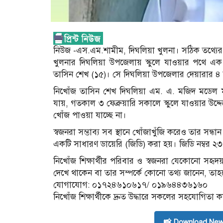
নিউজ -এস.এম.শামীম, দিঘলিয়া খুলনা। সঠিক তথ্যের 
খুলনার দিঘলিয়া উপজেলায় স্কুলে যাওয়ার পথে এক শিক
তাসিন শেখ (১৫)। সে দিঘলিয়া উপজেলার দেয়ারার ৪ নং
নিখোঁজ তাসিন শেখ দিঘলিয়া এম. এ. মজিদ মডেল মাধ্য
যায়, গতকাল ৩ ফেব্রুয়ারি সকালে স্কুলে যাওয়ার উ
খোঁজ পাওয়া যাচ্ছে না।
স্বজনরা সম্ভাব্য সব স্থানে খোঁজাখুঁজি করেও তার স
একটি সাধারণ ডায়েরি (জিডি) করা হয়। জিডি নম্বর ২৩
নিখোঁজ শিক্ষার্থীর পরিবার ও স্বজনরা যেকোনো সহ
দেখে থাকেন বা তার সম্পর্কে কোনো তথ্য জানেন, তা
যোগাযোগ: ০১৭২৪৬১০৬১৭/ ০১৯৬৪৪৩৬১৬০
নিখোঁজ শিক্ষার্থীকে দ্রুত উদ্ধারে সকলের সহযোগিতা
📸 Download New