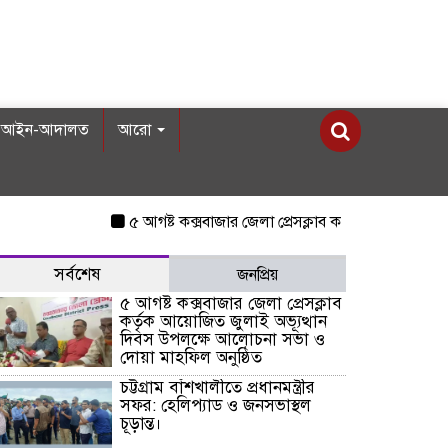
আইন-আদালত
আরো
৫ আগষ্ট কক্সবাজার জেলা প্রেসক্লাব কর্তৃক আয়োজিত জুলাই 
সর্বশেষ
জনপ্রিয়
৫ আগষ্ট কক্সবাজার জেলা প্রেসক্লাব
কর্তৃক আয়োজিত জুলাই অভ্যূত্থান
দিবস উপলক্ষে আলোচনা সভা ও
দোয়া মাহফিল অনুষ্ঠিত
চট্টগ্রাম বাঁশখালীতে প্রধানমন্ত্রীর
সফর: হেলিপ্যাড ও জনসভাস্থল
চূড়ান্ত।