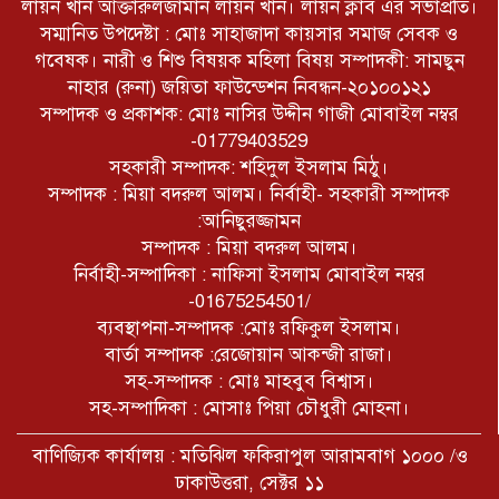
লায়ন খাঁন আক্তারুলজামান লায়ন খাঁন। লায়ন ক্লাব এর সভাপ্রতি।
চট্টগ্রাম বাঁশখালীতে প্রধানমন্ত্রীর সফর:
সম্মানিত উপদেষ্টা : মোঃ সাহাজাদা কায়সার সমাজ সেবক ও
হেলিপ্যাড ও জনসভাস্থল চূড়ান্ত।
গবেষক। নারী ও শিশু বিষয়ক মহিলা বিষয় সম্পাদকী: সামছুন
নাহার (রুনা) জয়িতা ফাউন্ডেশন নিবন্ধন-২০১০০১২১
সম্পাদক ও প্রকাশক: মোঃ নাসির উদ্দীন গাজী মোবাইল নম্বর
ফুলতলা বহুল আলোচিত কলেজ ছাত্র
আলিফ রোহান হত্যা মামলায় ১ নং
-01779403529
আসামীর ১০ বছরের কারাদণ্ড।
সহকারী সম্পাদক: শহিদুল ইসলাম মিঠু।
সম্পাদক : মিয়া বদরুল আলম। নির্বাহী- সহকারী সম্পাদক
:আনিছুরজ্জামন
সম্পাদক : মিয়া বদরুল আলম।
নির্বাহী-সম্পাদিকা : নাফিসা ইসলাম মোবাইল নম্বর
-01675254501/
ব্যবস্থাপনা-সম্পাদক :মোঃ রফিকুল ইসলাম।
বার্তা সম্পাদক :রেজোয়ান আকন্জী রাজা।
সহ-সম্পাদক : মোঃ মাহবুব বিশ্বাস।
সহ-সম্পাদিকা : মোসাঃ পিয়া চৌধুরী মোহনা।
বাণিজ্যিক কার্যালয় : মতিঝিল ফকিরাপুল আরামবাগ ১০০০ /ও
ঢাকাউত্তরা, সেক্টর ১১