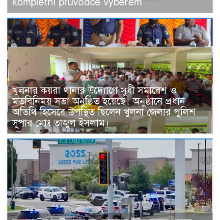
kompletní průvodce výběrem
খুলনার কয়রা থানার উদ্যোগে সুধী সমাবেশ ও
মতবিনিময় সভা অনুষ্ঠিত হয়েছে। অনুষ্ঠানে প্রধান
অতিথি হিসেবে উপস্থিত ছিলেন খুলনা জেলার পুলিশ
সুপার মোঃ তাজুল ইসলাম।