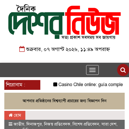
শুক্রবার, ০৭ অগাস্ট ২০২৬, ১১:৪৯ অপরাহ্ন
Toggle
navigation
শিরোনাম :
Casino Chile online: guía completa par
হোম
জাতীয়
,
দিনাজপুর
,
নিজস্ব প্রতিবেদক
,
বিশেষ প্রতিবেদন
,
সারা দেশ
,