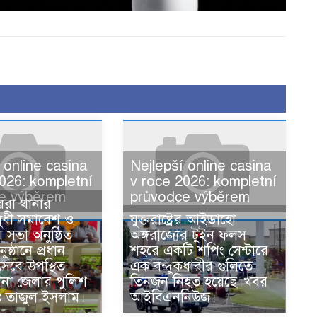
 online casina
Nejlepší online casina
026: kompletní
v roce 2026: kompletní
e výběrem
průvodce výběrem
়রা থানার
সুধী সমাবেশ ও
যুক্তরাষ্ট্রের আইডাহো
 সভা অনুষ্ঠিত
অঙ্গরাজ্যের টুইন ফলস
ুষ্ঠানে প্রধান
শহরে একটি শপিং সেন্টারে
েবে উপস্থিত
এক বন্দুকধারীর গুলিতে
লনা জেলার পুলিশ
তিনজন নিহত হয়েছে।খবর
ঃ তাজুল ইসলাম।
আইবিএননিউজ।