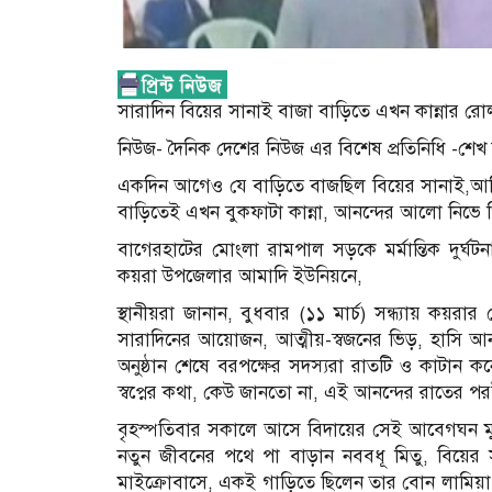
সারাদিন বিয়ের সানাই বাজা বাড়িতে এখন কান্নার রো
নিউজ- দৈনিক দেশের নিউজ এর বিশেষ প্রতিনিধি -শেখ
একদিন আগেও যে বাড়িতে বাজছিল বিয়ের সানাই,আসি আ
বাড়িতেই এখন বুকফাটা কান্না, আনন্দের আলো নিভে 
বাগেরহাটের মোংলা রামপাল সড়কে মর্মান্তিক দুর্ঘট
কয়রা উপজেলার আমাদি ইউনিয়নে,
স্থানীয়রা জানান, বুধবার (১১ মার্চ) সন্ধ্যায় কয়রা
সারাদিনের আয়োজন, আত্মীয়-স্বজনের ভিড়, হাসি আনন
অনুষ্ঠান শেষে বরপক্ষের সদস্যরা রাতটি ও কাটান 
স্বপ্নের কথা, কেউ জানতো না, এই আনন্দের রাতের পর
বৃহস্পতিবার সকালে আসে বিদায়ের সেই আবেগঘন মুহূর
নতুন জীবনের পথে পা বাড়ান নববধূ মিতু, বিয়ের স
মাইক্রোবাসে, একই গাড়িতে ছিলেন তার বোন লামিয়া 