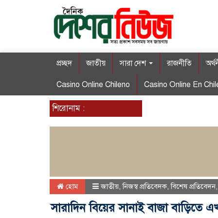
প্রচ্ছদ
জাতীয়
সারা দেশ
রাজনীতি
অর্থ
Casino Online Chileno
Casino Online En Chil
শিরোনাম :
হোম
জাতীয়
,
নিজস্ব প্রতিবেদক
,
বিশেষ প্রতিবেদন
সারাদিন বিয়ের সানাই বাজা বাড়িতে এ