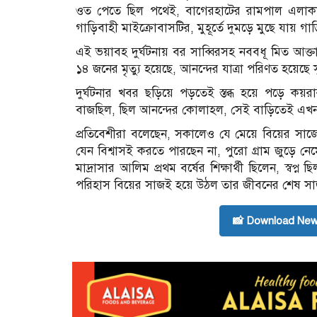
ওত পেতে ছিল পথেই, বাগেরহাটের রামপাল এলাকায় 
গাড়িবাহী মাইক্রোবাসটির, মুহূর্তে দুমড়ে মুছে যায় গ
এই ভয়াবহ দুর্ঘটনায় বর সাব্বিরসহ নববধূ মিত আক্
১৪ জনের মৃত্যু হয়েছে, আনন্দের যাত্রা পরিণত হয়েছে স
দুর্ঘটনার খবর ছড়িয়ে পড়তেই স্তব্ধ হয়ে পড়ে 
বাজছিল, ছিল আনন্দের কোলাহল, সেই বাড়িতেই এখন
প্রতিবেশীরা বলেছেন, সকালেও যে মেয়ে বিয়ের সাজে
যেন বিশ্বাসই করতে পারছেন না, পুরো গ্রাম জুড়ে নে
মাদ্রাসার আলিম প্রথম বর্ষের শিক্ষার্থী ছিলেন, স্বপ্ন
পরিহাস বিয়ের সাজই হয়ে উঠল তার জীবনের শেষ স
📸 Download New