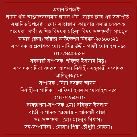
শাখা’র আহ্বায়ক কমিটি অনুমোদিত
আহবায়ক – আহসানুল হক লন্ডন, সদস্য
প্রধান উপদেষ্টা :
সচিব- রেজোয়ান রাজা।
লায়ন খাঁন আক্তারুলজামান লায়ন খাঁন। লায়ন ক্লাব এর সভাপ্রতি।
সম্মানিত উপদেষ্টা : মোঃ সাহাজাদা কায়সার সমাজ সেবক ও
বাংলাদেশের সরকাকা মানবিক মানবতার
গবেষক। নারী ও শিশু বিষয়ক মহিলা বিষয় সম্পাদকী: সামছুন
জন্য ছোট বাচ্চা দের সঙ্গে সরাসরি
লাইভে শিক্ষা মূলক কথা বলেন
নাহার (রুনা) জয়িতা ফাউন্ডেশন নিবন্ধন-২০১০০১২১
সম্পাদক ও প্রকাশক: মোঃ নাসির উদ্দীন গাজী মোবাইল নম্বর
-01779403529
জুলাই গণহত্যা: ফেরদৌস-রিয়াজ-মাহি-
শাওনসহ ২৮ তারকার নামে ট্রাইব্যুনালে
সহকারী সম্পাদক: শহিদুল ইসলাম মিঠু।
অভিযোগ।
সম্পাদক : মিয়া বদরুল আলম। নির্বাহী- সহকারী সম্পাদক
:আনিছুরজ্জামন
সম্পাদক : মিয়া বদরুল আলম।
নির্বাহী-সম্পাদিকা : নাফিসা ইসলাম মোবাইল নম্বর
-01675254501/
ব্যবস্থাপনা-সম্পাদক :মোঃ রফিকুল ইসলাম।
বার্তা সম্পাদক :রেজোয়ান আকন্জী রাজা।
সহ-সম্পাদক : মোঃ মাহবুব বিশ্বাস।
সহ-সম্পাদিকা : মোসাঃ পিয়া চৌধুরী মোহনা।