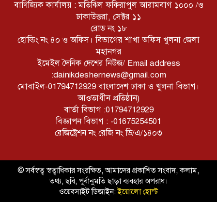
বাণিজ্যিক কার্যালয় : মতিঝিল ফকিরাপুল আরামবাগ ১০০০ /ও
ঢাকাউত্তরা, সেক্টর ১১
রোড নং ১৮
হোল্ডিং নং ৪০ ও অফিস। বিভাগের শাখা অফিস খুলনা জেলা
মহানগর
ইমেইল দৈনিক দেশের নিউজ/ Email address
:dainikdeshernews@gmail.com
মোবাইল-01794712929 বাংলাদেশ ঢাকা ও খুলনা বিভাগ।
আওতাধীন প্রতিষ্ঠান)
বার্তা বিভাগ :01794712929
বিজ্ঞাপন বিভাগ : -01675254501
রেজিষ্ট্রেশন নং রেজি নং ডি/এ/১৪০৩
© সর্বস্বত্ব স্বত্বাধিকার সংরক্ষিত, আমাদের প্রকাশিত সংবাদ, কলাম,
তথ্য, ছবি, পূর্বানুমতি ছাড়া ব্যবহার অপরাধ।
ওয়েবসাইট ডিজাইন:
ইয়োলো হোস্ট