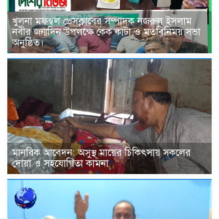
খুলনা মফস্বল প্রেসক্লাবের সম্পাদক নজরুল ইসলাম
নবীর জন্মদিন উপলক্ষে কেক কাটা ও মতবিনিময় সভা
অনুষ্ঠিত।
মানবিক আবেদন: অসুস্থ মায়ের চিকিৎসায় সকলের
দোয়া ও সহযোগিতা কামনা