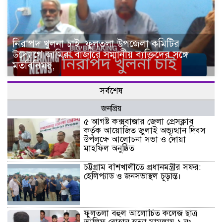
নিরাপদ খুলনা চাই, ফুলতলা উপজেলা কমিটির
উদ্যোগে জামিরা বাজারে সম্মানীয় ব্যক্তিদের সঙ্গে
মতবিনিময়,
সর্বশেষ
জনপ্রিয়
৫ আগষ্ট কক্সবাজার জেলা প্রেসক্লাব
কর্তৃক আয়োজিত জুলাই অভ্যূত্থান দিবস
উপলক্ষে আলোচনা সভা ও দোয়া
মাহফিল অনুষ্ঠিত
চট্টগ্রাম বাঁশখালীতে প্রধানমন্ত্রীর সফর:
হেলিপ্যাড ও জনসভাস্থল চূড়ান্ত।
ফুলতলা বহুল আলোচিত কলেজ ছাত্র