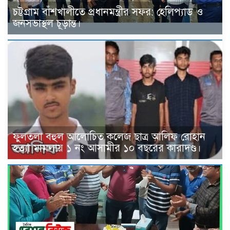
চট্টগ্রাম বাঁশখালীতে প্রধানমন্ত্রীর সফর: হেলিপ্যাড ও
জনসভাস্থল চূড়ান্ত।
ফুলতলা বহুল আলোচিত কলেজ ছাত্র আলিফ রোহান
হত্যা মামলায় ১ নং আসামীর ১০ বছরের কারাদণ্ড।