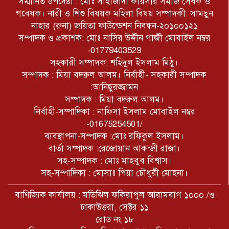
সম্মানিত উপদেষ্টা : মোঃ সাহাজাদা কায়সার সমাজ সেবক ও
গবেষক। নারী ও শিশু বিষয়ক মহিলা বিষয় সম্পাদকী: সামছুন
যুক্তরাষ্ট্রের আইডাহো অঙ্গরাজ্যের টুইন
ফলস শহরে একটি শপিং সেন্টারে এক
নাহার (রুনা) জয়িতা ফাউন্ডেশন নিবন্ধন-২০১০০১২১
বন্দুকধারীর গুলিতে তিনজন নিহত
সম্পাদক ও প্রকাশক: মোঃ নাসির উদ্দীন গাজী মোবাইল নম্বর
হয়েছে।খবর আইবিএননিউজ।
-01779403529
সারাদেশে আইনশৃঙ্খলা বাহিনীর বিরুদ্ধে
সহকারী সম্পাদক: শহিদুল ইসলাম মিঠু।
চলমান মিথ্যা প্রোপাগান্ডার ঘৃণিত
সম্পাদক : মিয়া বদরুল আলম। নির্বাহী- সহকারী সম্পাদক
ষড়যন্ত্রের শিকার রাজশাহী কারাগার এর
:আনিছুরজ্জামন
নিরপরাধ কারারক্ষী জহুরুল।
সম্পাদক : মিয়া বদরুল আলম।
নির্বাহী-সম্পাদিকা : নাফিসা ইসলাম মোবাইল নম্বর
-01675254501/
ব্যবস্থাপনা-সম্পাদক :মোঃ রফিকুল ইসলাম।
বার্তা সম্পাদক :রেজোয়ান আকন্জী রাজা।
সহ-সম্পাদক : মোঃ মাহবুব বিশ্বাস।
সহ-সম্পাদিকা : মোসাঃ পিয়া চৌধুরী মোহনা।
বাণিজ্যিক কার্যালয় : মতিঝিল ফকিরাপুল আরামবাগ ১০০০ /ও
ঢাকাউত্তরা, সেক্টর ১১
রোড নং ১৮