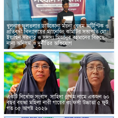
খুলনার ফুলতলার ডাউকোনা ময়না বেগম অটিস্টিক ও
প্রতিবন্ধী বিদ্যালয়ের ম্যানেজিং কমিটির সভাপতি মো.
ইয়াছিন সরদার ও সদস্য মিজানুর রহমানের বিরুদ্ধে
নানা অনিয়ম ও দুর্নীতির অভিযোগ
একটি নিখোঁজ সংবাদ, সাহিদা বেগম নামে একজন ৬০
বছর বয়স্কা মহিলা নারী গায়ের রং ফর্সা উচ্চাতা ৫ ফুট
গত ০৫ আগষ্ট ২০২৬