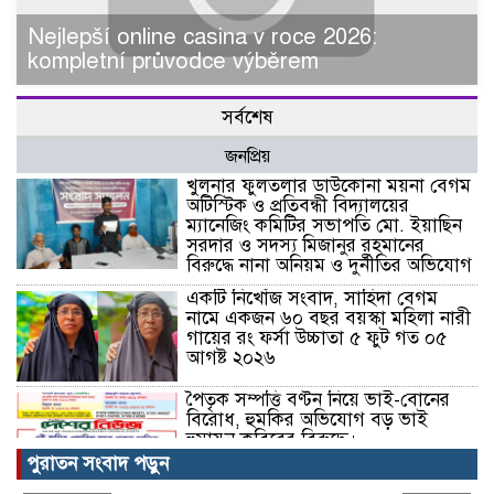
Nejlepší online casina v roce 2026:
kompletní průvodce výběrem
সর্বশেষ
জনপ্রিয়
খুলনার ফুলতলার ডাউকোনা ময়না বেগম
অটিস্টিক ও প্রতিবন্ধী বিদ্যালয়ের
ম্যানেজিং কমিটির সভাপতি মো. ইয়াছিন
সরদার ও সদস্য মিজানুর রহমানের
বিরুদ্ধে নানা অনিয়ম ও দুর্নীতির অভিযোগ
একটি নিখোঁজ সংবাদ, সাহিদা বেগম
নামে একজন ৬০ বছর বয়স্কা মহিলা নারী
গায়ের রং ফর্সা উচ্চাতা ৫ ফুট গত ০৫
আগষ্ট ২০২৬
পৈতৃক সম্পত্তি বণ্টন নিয়ে ভাই-বোনের
বিরোধ, হুমকির অভিযোগ বড় ভাই
হুমায়ুন কবিরের বিরুদ্ধে।
পুরাতন সংবাদ পড়ুন