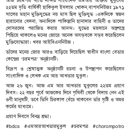
আজ চরমপএ খ‍্যাত নন্দিত সাংবাদিক এমআর আক্তার মুকুলের
২২তম সৃতি বার্ষিকী হাকিকুল ইসলাম খোকন,বাপসনিউজঃ ১৯৭১
সালের মহান মুক্তিযুদ্ধের নয় মাস ছিল মুক্তিযুদ্ধ ।একদিকে স্বজন
হারানোর বেদনা, অন্যদিকে পাকিস্তানি হানাদার বাহিনী ও তাদের
দোসরদের পরাজিত করার আনন্দ। যুদ্ধের ময়দানে অস্ত্রশস্ত্রে
পিছিয়ে থাকলেও মনের জোরে অনেক অসম্ভবকে সম্ভব করেছিলেন
মুক্তিযোদ্ধারা। খবর আইবিএননিউজ ।
তাঁদের মনের জোর আরও বাড়িয়ে দিয়েছিল স্বাধীন বাংলা বেতার
কেন্দ্রের ‘চরমপত্র’ অনুষ্ঠানটি।
বিদ্রূপ ও শ্লেষাত্মক অনুষ্ঠানটি রচনা ও উপস্থাপন করেছিলেন
সাংবাদিক ও লেখক এম আর আখতার মুকুল।
আজ ২৬ জুন। আজ এম আর আখতার মুকুলের ২২তম প্রয়াণ
দিবস। ২২ বছর পূর্বে আজকের দিনে পৃথিবী থেকে বিদায় নেন এই
গুণী মানুষটি, তবে তিনি চিরকাল বেঁচে থাকবেন তাঁর সৃষ্টি ও অমর
কর্মের মাধ্যমে।
প্রয়াণ দিবসে বিনম্র শ্রদ্ধা।
#bdcs #এমআরআখতারমুকুল #চরমপত্র #chorompotro