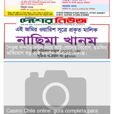
পৈতৃক সম্পত্তি বণ্টন নিয়ে ভাই-বোনের বিরোধ, হুমকির
অভিযোগ বড় ভাই হুমায়ুন কবিরের বিরুদ্ধে।
Casino Chile online: guía completa para