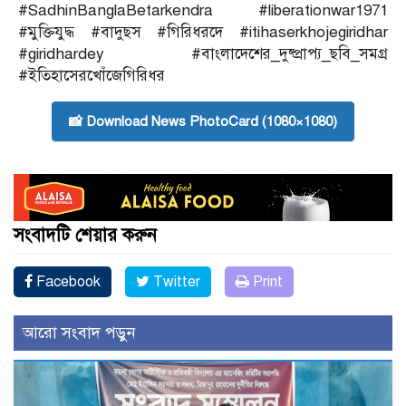
#SadhinBanglaBetarkendra #liberationwar1971
#মুক্তিযুদ্ধ #বাদুছস #গিরিধরদে #itihaserkhojegiridhar
#giridhardey #বাংলাদেশের_দুষ্প্রাপ্য_ছবি_সমগ্র
#ইতিহাসেরখোঁজেগিরিধর
📸 Download News PhotoCard (1080×1080)
সংবাদটি শেয়ার করুন
Facebook
Twitter
Print
আরো সংবাদ পড়ুন