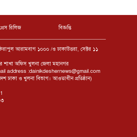
প্রেস রিলিজ
বিজ্ঞপ্তি
ফকিরাপুল আরামবাগ ১০০০ /ও ঢাকাউত্তরা, সেক্টর ১১
ের শাখা অফিস খুলনা জেলা মহানগর
mail address :dainikdeshernews@gmail.com
 ঢাকা ও খুলনা বিভাগ। আওতাধীন প্রতিষ্ঠান)
01
০৩