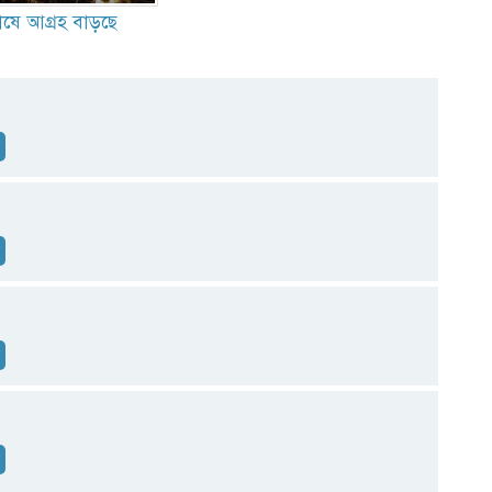
াষে আগ্রহ বাড়ছে
ন
ন
ন
ন