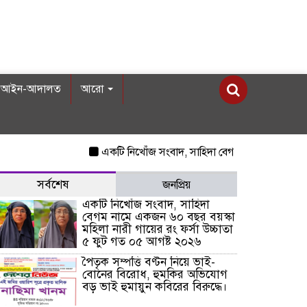
আইন-আদালত
আরো
একটি নিখোঁজ সংবাদ, সাহিদা বেগম নামে একজন ৬০ বছর 
সর্বশেষ
জনপ্রিয়
একটি নিখোঁজ সংবাদ, সাহিদা
বেগম নামে একজন ৬০ বছর বয়স্কা
মহিলা নারী গায়ের রং ফর্সা উচ্চাতা
৫ ফুট গত ০৫ আগষ্ট ২০২৬
পৈতৃক সম্পত্তি বণ্টন নিয়ে ভাই-
বোনের বিরোধ, হুমকির অভিযোগ
বড় ভাই হুমায়ুন কবিরের বিরুদ্ধে।