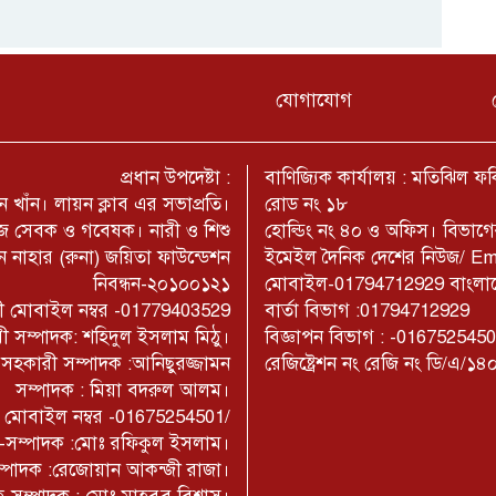
যোগাযোগ
প্রধান উপদেষ্টা :
বাণিজ্যিক কার্যালয় : মতিঝিল 
 খাঁন। লায়ন ক্লাব এর সভাপ্রতি।
রোড নং ১৮
মাজ সেবক ও গবেষক। নারী ও শিশু
হোল্ডিং নং ৪০ ও অফিস। বিভাগ
 নাহার (রুনা) জয়িতা ফাউন্ডেশন
ইমেইল দৈনিক দেশের নিউজ/ E
নিবন্ধন-২০১০০১২১
মোবাইল-01794712929 বাংলাদেশ
াজী মোবাইল নম্বর -01779403529
বার্তা বিভাগ :01794712929
ী সম্পাদক: শহিদুল ইসলাম মিঠু।
বিজ্ঞাপন বিভাগ : -016752545
- সহকারী সম্পাদক :আনিছুরজ্জামন
রেজিষ্ট্রেশন নং রেজি নং ডি/এ/১৪
সম্পাদক : মিয়া বদরুল আলম।
াম মোবাইল নম্বর -01675254501/
না-সম্পাদক :মোঃ রফিকুল ইসলাম।
সম্পাদক :রেজোয়ান আকন্জী রাজা।