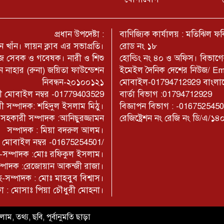
প্রধান উপদেষ্টা :
বাণিজ্যিক কার্যালয় : মতিঝিল 
 খাঁন। লায়ন ক্লাব এর সভাপ্রতি।
রোড নং ১৮
মাজ সেবক ও গবেষক। নারী ও শিশু
হোল্ডিং নং ৪০ ও অফিস। বিভাগ
 নাহার (রুনা) জয়িতা ফাউন্ডেশন
ইমেইল দৈনিক দেশের নিউজ/ E
নিবন্ধন-২০১০০১২১
মোবাইল-01794712929 বাংলাদেশ
াজী মোবাইল নম্বর -01779403529
বার্তা বিভাগ :01794712929
ী সম্পাদক: শহিদুল ইসলাম মিঠু।
বিজ্ঞাপন বিভাগ : -016752545
- সহকারী সম্পাদক :আনিছুরজ্জামন
রেজিষ্ট্রেশন নং রেজি নং ডি/এ/১৪
সম্পাদক : মিয়া বদরুল আলম।
াম মোবাইল নম্বর -01675254501/
না-সম্পাদক :মোঃ রফিকুল ইসলাম।
সম্পাদক :রেজোয়ান আকন্জী রাজা।
-সম্পাদক : মোঃ মাহবুব বিশ্বাস।
কা : মোসাঃ পিয়া চৌধুরী মোহনা।
াম, তথ্য, ছবি, পূর্বানুমতি ছাড়া