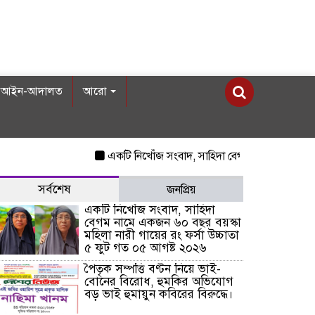
আইন-আদালত
আরো
একটি নিখোঁজ সংবাদ, সাহিদা বেগম নামে একজন ৬০ বছর
সর্বশেষ
জনপ্রিয়
একটি নিখোঁজ সংবাদ, সাহিদা
বেগম নামে একজন ৬০ বছর বয়স্কা
মহিলা নারী গায়ের রং ফর্সা উচ্চাতা
৫ ফুট গত ০৫ আগষ্ট ২০২৬
পৈতৃক সম্পত্তি বণ্টন নিয়ে ভাই-
বোনের বিরোধ, হুমকির অভিযোগ
বড় ভাই হুমায়ুন কবিরের বিরুদ্ধে।