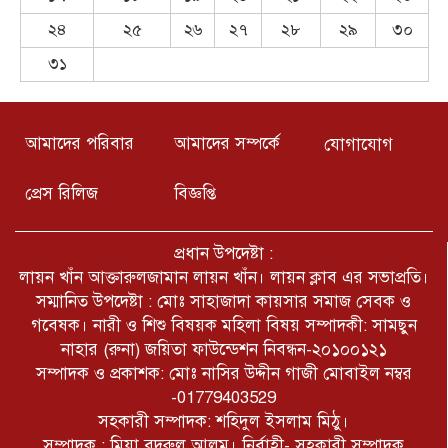
কমিটির উদ্যোগে জামিরা বাজারে
২৪
২৫
২৬
২৭
২৮
২৯
৩০
সম্মানীয় ব্যক্তিদের সঙ্গে মতবিনিময়,
৩১
মা মাটি দেশ নেত্রীর বেগম খালেদা জিয়া
মৃত্যু আগে যা ঘটনা ঘটেছে সেটা অনেকে
জানেন
আমাদের পরিবার
আমাদের সম্পর্কে
যোগাযোগ
নিরাপদ খুলনা চাই-এর ফুলতলা উপজেলা
প্রেস রিলিজ
বিজ্ঞপ্তি
শাখা’র আহ্বায়ক কমিটি অনুমোদিত
আহবায়ক – আহসানুল হক লন্ডন, সদস্য
সচিব- রেজোয়ান রাজা।
প্রধান উপদেষ্টা :
বাংলাদেশের সরকাকা মানবিক মানবতার
লায়ন খাঁন আক্তারুলজামান লায়ন খাঁন। লায়ন ক্লাব এর সভাপ্রতি।
জন্য ছোট বাচ্চা দের সঙ্গে সরাসরি
সম্মানিত উপদেষ্টা : মোঃ সাহাজাদা কায়সার সমাজ সেবক ও
লাইভে শিক্ষা মূলক কথা বলেন
গবেষক। নারী ও শিশু বিষয়ক মহিলা বিষয় সম্পাদকী: সামছুন
নাহার (রুনা) জয়িতা ফাউন্ডেশন নিবন্ধন-২০১০০১২১
জুলাই গণহত্যা: ফেরদৌস-রিয়াজ-মাহি-
সম্পাদক ও প্রকাশক: মোঃ নাসির উদ্দীন গাজী মোবাইল নম্বর
শাওনসহ ২৮ তারকার নামে ট্রাইব্যুনালে
-01779403529
অভিযোগ।
সহকারী সম্পাদক: শহিদুল ইসলাম মিঠু।
সম্পাদক : মিয়া বদরুল আলম। নির্বাহী- সহকারী সম্পাদক