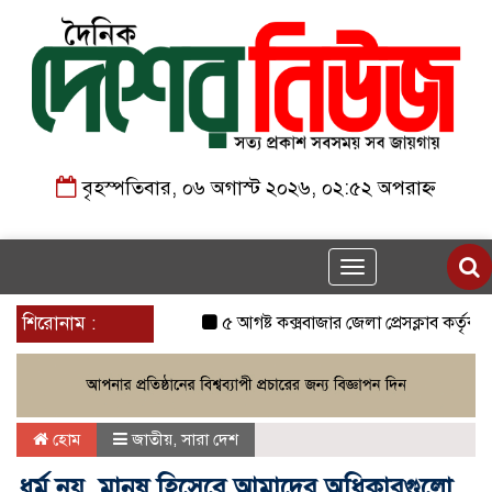
বৃহস্পতিবার, ০৬ অগাস্ট ২০২৬, ০২:৫২ অপরাহ্ন
Toggle
navigation
শিরোনাম :
৫ আগষ্ট কক্সবাজার জেলা প্রেসক্লাব কর্তৃক আয়
হোম
জাতীয়
,
সারা দেশ
ধর্ম নয়, মানুষ হিসেবে আমাদের অধিকারগুলো