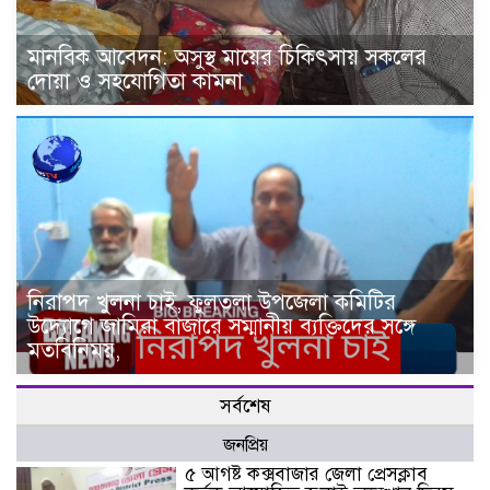
মানবিক আবেদন: অসুস্থ মায়ের চিকিৎসায় সকলের
দোয়া ও সহযোগিতা কামনা
নিরাপদ খুলনা চাই, ফুলতলা উপজেলা কমিটির
উদ্যোগে জামিরা বাজারে সম্মানীয় ব্যক্তিদের সঙ্গে
মতবিনিময়,
সর্বশেষ
জনপ্রিয়
৫ আগষ্ট কক্সবাজার জেলা প্রেসক্লাব