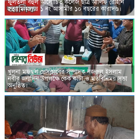
ফুলতলা বহুল আলোচিত কলেজ ছাত্র আলিফ রোহান
হত্যা মামলায় ১ নং আসামীর ১০ বছরের কারাদণ্ড।
খুলনা মফস্বল প্রেসক্লাবের সম্পাদক নজরুল ইসলাম
নবীর জন্মদিন উপলক্ষে কেক কাটা ও মতবিনিময় সভা
অনুষ্ঠিত।