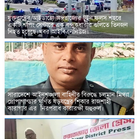
যুক্তরাষ্ট্রের আইডাহো অঙ্গরাজ্যের টুইন ফলস শহরে
একটি শপিং সেন্টারে এক বন্দুকধারীর গুলিতে তিনজন
নিহত হয়েছে।খবর আইবিএননিউজ।
সারাদেশে আইনশৃঙ্খলা বাহিনীর বিরুদ্ধে চলমান মিথ্যা
প্রোপাগান্ডার ঘৃণিত ষড়যন্ত্রের শিকার রাজশাহী
কারাগার এর নিরপরাধ কারারক্ষী জহুরুল।