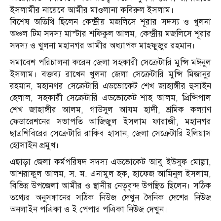
ইসলামীর নায়েবে আমীর মাওলানা কবিরুল ইসলাম।
বিশেষ অতিথি ছিলেন কেন্দ্রীয় মজলিসে শূরার সদস্য ও খুলনা
অঞ্চল টিম সদস্য মাস্টার শফিকুল আলম, কেন্দ্রীয় মজলিসে শূরার
সদস্য ও খুলনা মহানগর আমীর অধ্যাপক মাহফুজুর রহমান।
সমাবেশ পরিচালনা করেন জেলা সহকারী সেক্রেটারি মুন্সি মঈনুল
ইসলাম। বক্তব্য রাখেন খুলনা জেলা সেক্রেটারি মুন্সি মিজানুর
রহমান, মহানগর সেক্রেটারি এডভোকেট শেখ জাহাঙ্গীর হুসাইন
হেলাল, সহকারী সেক্রেটারি এডভোকেট শাহ আলম, প্রিন্সিপাল
শেখ জাহাঙ্গীর আলম, গাউসুল আযম হাদী, শ্রমিক কল্যাণ
ফেডারেশনের সভাপতি আজিজুল ইসলাম ফারাজী, মহানগর
ছাত্রশিবিরের সেক্রেটারি রাকিব হাসান, জেলা সেক্রেটারি ইলিয়াস
হোসাইন প্রমুখ।
এছাড়া জেলা কর্মপরিষদ সদস্য এডভোকেট আবু ইউসুফ মোল্লা,
আশরাফুল আলম, স. ম. এনামুল হক, হাফেজ আমিনুল ইসলাম,
বিভিন্ন উপজেলা আমীর ও স্থানীয় নেতৃবৃন্দ উপস্থিত ছিলেন। সঠিক
তথ্যের অনুসন্ধানের সঠিক নিউজ দেখুন দৈনিক দেশের নিউজ
অনলাইন পএিকা ও ই পেপার পএিকা নিউজ দেখুন।