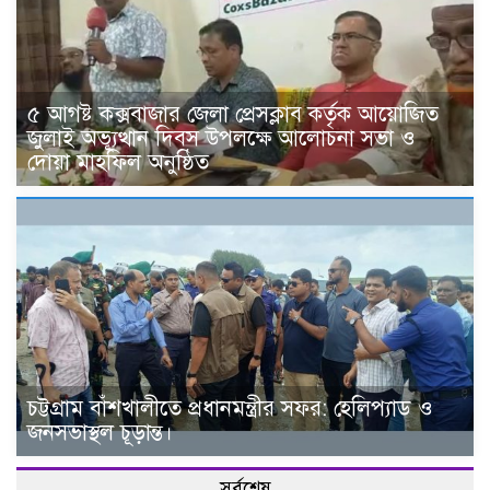
৫ আগষ্ট কক্সবাজার জেলা প্রেসক্লাব কর্তৃক আয়োজিত
জুলাই অভ্যূত্থান দিবস উপলক্ষে আলোচনা সভা ও
দোয়া মাহফিল অনুষ্ঠিত
চট্টগ্রাম বাঁশখালীতে প্রধানমন্ত্রীর সফর: হেলিপ্যাড ও
জনসভাস্থল চূড়ান্ত।
সর্বশেষ