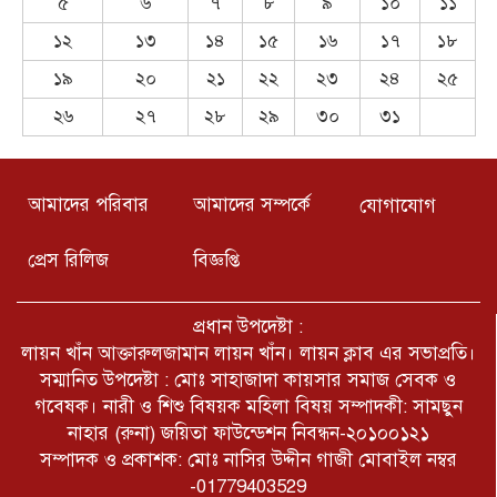
৫
৬
৭
৮
৯
১০
১১
výběrem
১২
১৩
১৪
১৫
১৬
১৭
১৮
১৯
২০
২১
২২
২৩
২৪
২৫
খুলনার কয়রা থানার উদ্যোগে সুধী
সমাবেশ ও মতবিনিময় সভা অনুষ্ঠিত
২৬
২৭
২৮
২৯
৩০
৩১
হয়েছে। অনুষ্ঠানে প্রধান অতিথি হিসেবে
উপস্থিত ছিলেন খুলনা জেলার পুলিশ সুপার
মোঃ তাজুল ইসলাম।
যুক্তরাষ্ট্রের আইডাহো অঙ্গরাজ্যের টুইন
আমাদের পরিবার
আমাদের সম্পর্কে
যোগাযোগ
ফলস শহরে একটি শপিং সেন্টারে এক
বন্দুকধারীর গুলিতে তিনজন নিহত
হয়েছে।খবর আইবিএননিউজ।
প্রেস রিলিজ
বিজ্ঞপ্তি
সারাদেশে আইনশৃঙ্খলা বাহিনীর বিরুদ্ধে
চলমান মিথ্যা প্রোপাগান্ডার ঘৃণিত
প্রধান উপদেষ্টা :
ষড়যন্ত্রের শিকার রাজশাহী কারাগার এর
লায়ন খাঁন আক্তারুলজামান লায়ন খাঁন। লায়ন ক্লাব এর সভাপ্রতি।
নিরপরাধ কারারক্ষী জহুরুল।
সম্মানিত উপদেষ্টা : মোঃ সাহাজাদা কায়সার সমাজ সেবক ও
৫ আগষ্ট কক্সবাজার জেলা প্রেসক্লাব
গবেষক। নারী ও শিশু বিষয়ক মহিলা বিষয় সম্পাদকী: সামছুন
কর্তৃক আয়োজিত জুলাই অভ্যূত্থান দিবস
নাহার (রুনা) জয়িতা ফাউন্ডেশন নিবন্ধন-২০১০০১২১
উপলক্ষে আলোচনা সভা ও দোয়া
মাহফিল অনুষ্ঠিত
সম্পাদক ও প্রকাশক: মোঃ নাসির উদ্দীন গাজী মোবাইল নম্বর
-01779403529