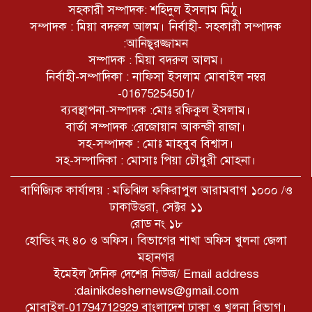
চট্টগ্রাম বাঁশখালীতে প্রধানমন্ত্রীর সফর:
সহকারী সম্পাদক: শহিদুল ইসলাম মিঠু।
হেলিপ্যাড ও জনসভাস্থল চূড়ান্ত।
সম্পাদক : মিয়া বদরুল আলম। নির্বাহী- সহকারী সম্পাদক
:আনিছুরজ্জামন
সম্পাদক : মিয়া বদরুল আলম।
নির্বাহী-সম্পাদিকা : নাফিসা ইসলাম মোবাইল নম্বর
-01675254501/
ব্যবস্থাপনা-সম্পাদক :মোঃ রফিকুল ইসলাম।
বার্তা সম্পাদক :রেজোয়ান আকন্জী রাজা।
সহ-সম্পাদক : মোঃ মাহবুব বিশ্বাস।
সহ-সম্পাদিকা : মোসাঃ পিয়া চৌধুরী মোহনা।
বাণিজ্যিক কার্যালয় : মতিঝিল ফকিরাপুল আরামবাগ ১০০০ /ও
ঢাকাউত্তরা, সেক্টর ১১
রোড নং ১৮
হোল্ডিং নং ৪০ ও অফিস। বিভাগের শাখা অফিস খুলনা জেলা
মহানগর
ইমেইল দৈনিক দেশের নিউজ/ Email address
:dainikdeshernews@gmail.com
মোবাইল-01794712929 বাংলাদেশ ঢাকা ও খুলনা বিভাগ।