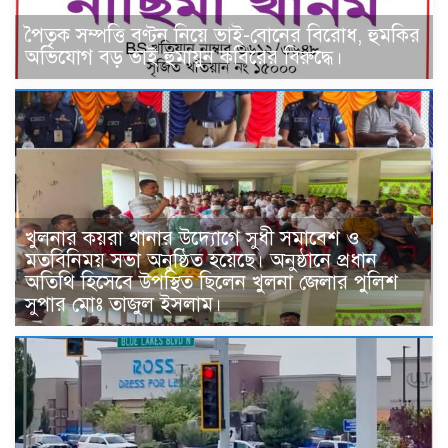
পৈতৃক সম্পত্তি বণ্টন নিয়ে ভাই-বোনের বিরোধ, হুমকির
অভিযোগ বড় ভাই হুমায়ুন কবিরের বিরুদ্ধে।
খুলনার কয়রা থানার উদ্যোগে সুধী সমাবেশ ও
মতবিনিময় সভা অনুষ্ঠিত হয়েছে। অনুষ্ঠানে প্রধান
অতিথি হিসেবে উপস্থিত ছিলেন খুলনা জেলার পুলিশ
সুপার মোঃ তাজুল ইসলাম।