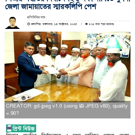
জেলা জামায়াতের স্মারকলিপি পেশ
প্রতিনিধির নাম :
প্রকাশিত: মঙ্গলবার, ১৪ অক্টোবর, ২০২৫
৮০১ বার পড়া হয়েছে
CREATOR: gd-jpeg v1.0 (using IJG JPEG v80), quality
= 90?