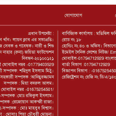
যোগাযোগ
প্রধান উপদেষ্টা :
বাণিজ্যিক কার্যালয় : মতিঝিল 
 খাঁন। লায়ন ক্লাব এর সভাপ্রতি।
রোড নং ১৮
মাজ সেবক ও গবেষক। নারী ও শিশু
হোল্ডিং নং ৪০ ও অফিস। বিভাগ
 নাহার (রুনা) জয়িতা ফাউন্ডেশন
ইমেইল দৈনিক দেশের নিউজ/ E
নিবন্ধন-২০১০০১২১
মোবাইল-01794712929 বাংলাদেশ
াজী মোবাইল নম্বর -01779403529
বার্তা বিভাগ :01794712929
ী সম্পাদক: শহিদুল ইসলাম মিঠু।
বিজ্ঞাপন বিভাগ : -016752545
- সহকারী সম্পাদক :আনিছুরজ্জামন
রেজিষ্ট্রেশন নং রেজি নং ডি/এ/১৪
সম্পাদক : মিয়া বদরুল আলম।
াম মোবাইল নম্বর -01675254501/
না-সম্পাদক :মোঃ রফিকুল ইসলাম।
সম্পাদক :রেজোয়ান আকন্জী রাজা।
-সম্পাদক : মোঃ মাহবুব বিশ্বাস।
কা : মোসাঃ পিয়া চৌধুরী মোহনা।