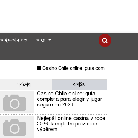
আইন-আদালত
আরো
Casino Chile online: guía completa para elegir y 
সর্বশেষ
জনপ্রিয়
Casino Chile online: guía
completa para elegir y jugar
seguro en 2026
Nejlepší online casina v roce
2026: kompletní průvodce
výběrem