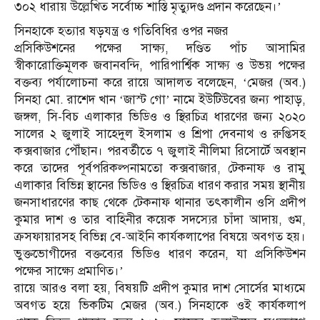
৩০২ ধারায় উল্লেখিত সর্বোচ্চ শাস্তি মৃত্যুদণ্ড প্রদান করেছেন।’
সিনহাকে হত্যার ষড়যন্ত্র ও গতিবিধির ওপর নজর
প্রসিকিউশনের পক্ষের সাক্ষ্য, দণ্ডিত পাঁচ আসামির
স্বীকারোক্তিমূলক জবানবন্দি, পারিপার্শ্বিক সাক্ষ্য ও উভয় পক্ষের
বক্তব্য পর্যালোচনা করে রায়ে আদালত বলেছেন, ‘মেজর (অব.)
সিনহা মো. রাশেদ খান ‘জাস্ট গো’ নামে ইউটিউবের জন্য পাহাড়,
জঙ্গল, সি-বিচ এলাকার ভিডিও ও স্থিরচিত্র ধারণের জন্য ২০২০
সালের ২ জুলাই সাহেদুল ইসলাম ও শ্রিপা দেবনাথ ও রুপ্তিসহ
কক্সবাজার পৌঁছান। পরবর্তীতে ৭ জুলাই নীলিমা রিসোর্টে অবস্থান
করে তাদের পূর্বপরিকল্পনামতো কক্সবাজার, টেকনাফ ও রামু
এলাকার বিভিন্ন স্থানের ভিডিও ও স্থিরচিত্র ধারণ করার সময় স্থানীয়
জনসাধারণের কাছ থেকে টেকনাফ থানার তৎকালীন ওসি প্রদীপ
কুমার দাশ ও তার বাহিনীর কয়েক সদস্যের চাঁদা আদায়, গুম,
ক্রসফায়ারসহ বিভিন্ন বে-আইনি কার্যকলাপের বিষয়ে অবগত হয়।
ভুক্তভোগীদের বক্তব্যের ভিডিও ধারণ করেন, যা প্রসিকিউশন
পক্ষের সাক্ষ্যে প্রমাণিত।’
রায়ে আরও বলা হয়, বিষয়টি প্রদীপ কুমার দাশ সোর্সের মাধ্যমে
অবগত হয়ে ভিকটিম মেজর (অব.) সিনহাকে ওই কার্যকলাপ