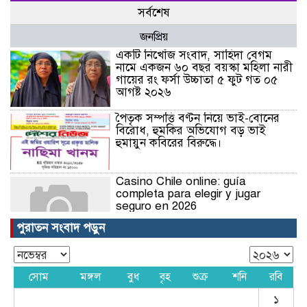
সর্বশেষ
জনপ্রিয়
একটি নিখোঁজ সংবাদ, সাহিদা বেগম
নামে একজন ৬০ বছর বয়স্কা মহিলা নারী
গায়ের রং ফর্সা উচ্চাতা ৫ ফুট গত ০৫
আগষ্ট ২০২৬
পৈতৃক সম্পত্তি বণ্টন নিয়ে ভাই-বোনের
বিরোধ, হুমকির অভিযোগ বড় ভাই
হুমায়ুন কবিরের বিরুদ্ধে।
Casino Chile online: guía
completa para elegir y jugar
seguro en 2026
পুরাতন সংবাদ পড়ুন
Nejlepší online casina v roce
2026: kompletní průvodce
výběrem
সোম
মঙ্গল
বুধ
বৃহ
শুক্র
শনি
রবি
১