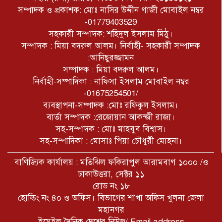
সম্পাদক ও প্রকাশক: মোঃ নাসির উদ্দীন গাজী মোবাইল নম্বর
৫ আগষ্ট কক্সবাজার জেলা প্রেসক্লাব
কর্তৃক আয়োজিত জুলাই অভ্যূত্থান দিবস
-01779403529
উপলক্ষে আলোচনা সভা ও দোয়া
সহকারী সম্পাদক: শহিদুল ইসলাম মিঠু।
মাহফিল অনুষ্ঠিত
সম্পাদক : মিয়া বদরুল আলম। নির্বাহী- সহকারী সম্পাদক
:আনিছুরজ্জামন
সম্পাদক : মিয়া বদরুল আলম।
নির্বাহী-সম্পাদিকা : নাফিসা ইসলাম মোবাইল নম্বর
-01675254501/
ব্যবস্থাপনা-সম্পাদক :মোঃ রফিকুল ইসলাম।
বার্তা সম্পাদক :রেজোয়ান আকন্জী রাজা।
সহ-সম্পাদক : মোঃ মাহবুব বিশ্বাস।
সহ-সম্পাদিকা : মোসাঃ পিয়া চৌধুরী মোহনা।
বাণিজ্যিক কার্যালয় : মতিঝিল ফকিরাপুল আরামবাগ ১০০০ /ও
ঢাকাউত্তরা, সেক্টর ১১
রোড নং ১৮
হোল্ডিং নং ৪০ ও অফিস। বিভাগের শাখা অফিস খুলনা জেলা
মহানগর
ইমেইল দৈনিক দেশের নিউজ/ Email address