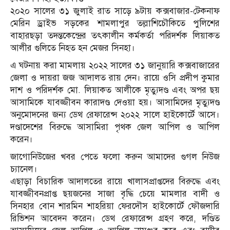
২০২০ সালের ৩১ জুলাই রাত সাড়ে ৯টায় কক্সবাজার-টেকনাফ
মেরিন ড্রাইভ সড়কের শামলাপুর তল্লাশিচৌকিতে পুলিশের
বাহারছড়া তদন্তকেন্দ্রের তৎকালীন কর্মকর্তা পরিদর্শক লিয়াকত
আলীর গুলিতে নিহত হন মেজর সিনহা।
এ ঘটনায় করা মামলায় ২০২২ সালের ৩১ জানুয়ারি কক্সবাজারের
জেলা ও দায়রা জজ আদালত রায় দেন। রায়ে ওসি প্রদীপ কুমার
দাশ ও পরিদর্শক মো. লিয়াকত আলীকে মৃত্যুদণ্ড এবং অপর ছয়
আসামিকে যাবজ্জীবন কারাদণ্ড দেওয়া হয়। আসামিদের মৃত্যুদণ্ড
অনুমোদনের জন্য ডেথ রেফারেন্স ২০২২ সালে হাইকোর্টে আসে।
দণ্ডাদেশের বিরুদ্ধে আসামিরা পৃথক জেল আপিল ও আপিল
করেন।
জাগোনিউজের খবর পেতে ফলো করুন আমাদের গুগল নিউজ
চ্যানেল।
এছাড়া বিচারিক আদালতের রায়ে খালাসপ্রাপ্তদের বিরুদ্ধে এবং
যাবজ্জীবনপ্রাপ্ত ছয়জনের সাজা বৃদ্ধি চেয়ে মামলার বাদী ও
সিনহার বোন শারমিন শাহরিয়া ফেরদৌস হাইকোর্টে ফৌজদারি
রিভিশন আবেদন করেন। ডেথ রেফারেন্স গ্রহণ করে, দণ্ডিত