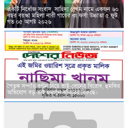
একটি নিখোঁজ সংবাদ, সাহিদা বেগম নামে একজন ৬০
বছর বয়স্কা মহিলা নারী গায়ের রং ফর্সা উচ্চাতা ৫ ফুট
গত ০৫ আগষ্ট ২০২৬
পৈতৃক সম্পত্তি বণ্টন নিয়ে ভাই-বোনের বিরোধ, হুমকির
অভিযোগ বড় ভাই হুমায়ুন কবিরের বিরুদ্ধে।