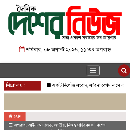
শনিবার, ০৮ অগাস্ট ২০২৬, ১১:৩৪ অপরাহ্ন
Toggle
navigation
শিরোনাম :
একটি নিখোঁজ সংবাদ, সাহিদা বেগম নামে একজন ৬০ বছ
হোম
অপরাধ
,
আইন-আদালত
,
জাতীয়
,
নিজস্ব প্রতিবেদক
,
বিশেষ