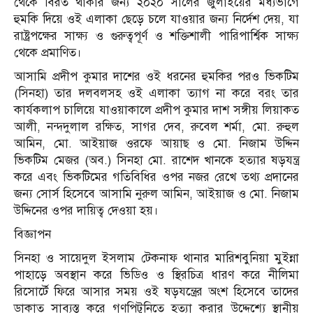
থেকে বিরত থাকার জন্য ২০২০ সালের জুলাইয়ের মধ্যভাগে
হুমকি দিয়ে ওই এলাকা ছেড়ে চলে যাওয়ার জন্য নির্দেশ দেয়, যা
রাষ্ট্রপক্ষের সাক্ষ্য ও গুরুত্বপূর্ণ ও শক্তিশালী পারিপার্শ্বিক সাক্ষ্য
থেকে প্রমাণিত।
আসামি প্রদীপ কুমার দাশের ওই ধরনের হুমকির পরও ভিকটিম
(সিনহা) তার দলবলসহ ওই এলাকা ত্যাগ না করে বরং তার
কার্যকলাপ চালিয়ে যাওয়াকালে প্রদীপ কুমার দাশ সঙ্গীয় লিয়াকত
আলী, নন্দদুলাল রক্ষিত, সাগর দেব, রুবেল শর্মা, মো. রুহুল
আমিন, মো. আইয়াজ ওরফে আয়াছ ও মো. নিজাম উদ্দিন
ভিকটিম মেজর (অব.) সিনহা মো. রাশেদ খানকে হত্যার ষড়যন্ত্র
করে এবং ভিকটিমের গতিবিধির ওপর নজর রেখে তথ্য প্রদানের
জন্য সোর্স হিসেবে আসামি নুরুল আমিন, আইয়াজ ও মো. নিজাম
উদ্দিনের ওপর দায়িত্ব দেওয়া হয়।
বিজ্ঞাপন
সিনহা ও সায়েদুল ইসলাম টেকনাফ থানার মারিশবুনিয়া মুইন্না
পাহাড়ে অবস্থান করে ভিডিও ও স্থিরচিত্র ধারণ করে নীলিমা
রিসোর্টে ফিরে আসার সময় ওই ষড়যন্ত্রের অংশ হিসেবে তাদের
ডাকাত সাব্যস্ত করে গণপিটুনিতে হত্যা করার উদ্দেশ্যে স্থানীয়