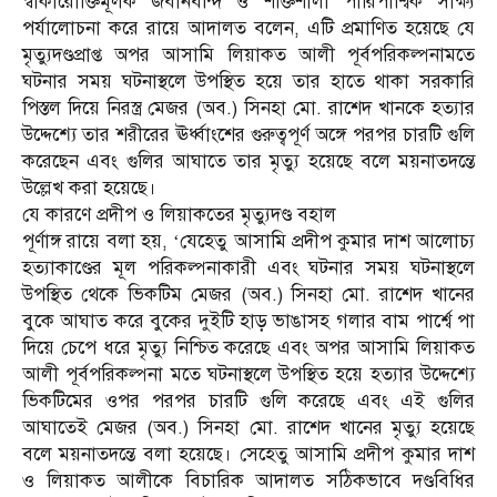
স্বীকারোক্তিমূলক জবানবন্দি ও শক্তিশালী পারিপার্শ্বিক সাক্ষ্য
পর্যালোচনা করে রায়ে আদালত বলেন, এটি প্রমাণিত হয়েছে যে
মৃত্যুদণ্ডপ্রাপ্ত অপর আসামি লিয়াকত আলী পূর্বপরিকল্পনামতে
ঘটনার সময় ঘটনাস্থলে উপস্থিত হয়ে তার হাতে থাকা সরকারি
পিস্তল দিয়ে নিরস্ত্র মেজর (অব.) সিনহা মো. রাশেদ খানকে হত্যার
উদ্দেশ্যে তার শরীরের ঊর্ধ্বাংশের গুরুত্বপূর্ণ অঙ্গে পরপর চারটি গুলি
করেছেন এবং গুলির আঘাতে তার মৃত্যু হয়েছে বলে ময়নাতদন্তে
উল্লেখ করা হয়েছে।
যে কারণে প্রদীপ ও লিয়াকতের মৃত্যুদণ্ড বহাল
পূর্ণাঙ্গ রায়ে বলা হয়, ‘যেহেতু আসামি প্রদীপ কুমার দাশ আলোচ্য
হত্যাকাণ্ডের মূল পরিকল্পনাকারী এবং ঘটনার সময় ঘটনাস্থলে
উপস্থিত থেকে ভিকটিম মেজর (অব.) সিনহা মো. রাশেদ খানের
বুকে আঘাত করে বুকের দুইটি হাড় ভাঙাসহ গলার বাম পার্শ্বে পা
দিয়ে চেপে ধরে মৃত্যু নিশ্চিত করেছে এবং অপর আসামি লিয়াকত
আলী পূর্বপরিকল্পনা মতে ঘটনাস্থলে উপস্থিত হয়ে হত্যার উদ্দেশ্যে
ভিকটিমের ওপর পরপর চারটি গুলি করেছে এবং এই গুলির
আঘাতেই মেজর (অব.) সিনহা মো. রাশেদ খানের মৃত্যু হয়েছে
বলে ময়নাতদন্তে বলা হয়েছে। সেহেতু আসামি প্রদীপ কুমার দাশ
ও লিয়াকত আলীকে বিচারিক আদালত সঠিকভাবে দণ্ডবিধির