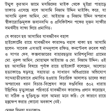
উম্মুল কুরআন জামে মসজিদের মাইক থেকে মুইন্না পাহাড়ে
ডাকাত এসেছে বলে আসামি নিজাম উদ্দিন মাইকিং করে, যা
আসামি নুরুল আমিন, মো. আইয়াজ ও নিজাম উদ্দিন অপরাধ
স্বীকারোক্তিমূলক জবানবন্দি ও প্রসিকিউশন পক্ষের দুজন সাক্ষীর
সমর্থনীয় সাক্ষ্য দিয়ে প্রমাণিত।
যে কারণে ছয় আসামির যাবজ্জীবন বহাল
হাইকোর্টের রায়ে যাবজ্জীবন কারাদণ্ড বহাল থাকা ছয় আসামি
হলেন- সাবেক এসআই নন্দদুলাল রক্ষিত, কনস্টেবল রুবেল শর্মা
ও সাগর দেব, কক্সবাজারের বাহারছড়ার মারিশবুনিয়া গ্রামের
মো. নুরুল আমিন, মোহাম্মদ আইয়াজ ও মো. নিজাম উদ্দিন। ওই
ছয় আসামির বিষয়ে পূর্ণাঙ্গ রায়ে হাইকোর্ট বলেছেন, আলোচ্য
হত্যাকাণ্ডে ষড়যন্ত্র, সহায়তা ও সাধারণ অভিপ্রায়ের অভিযোগ
সন্দেহাতীতভাবে প্রমাণিত হওয়ায় বিচারিক আদালত তাদের করা
অপরাধের ধরন বিচার-বিশ্লেষণ করে দণ্ডবিধির ৩০২ ধারায়
উল্লিখিত মৃত্যুদণ্ডের পরিবর্তে যাবজ্জীবন কারাদণ্ড প্রদান করেছেন,
যা সঠিক ও যুক্তিযুক্ত বলে আমরা মনে করি। সে কারণে রায়ে
হস্তক্ষেপ করার কোনো অবকাশ নেই।
মেজর সিনহা হত্যাকাণ্ড