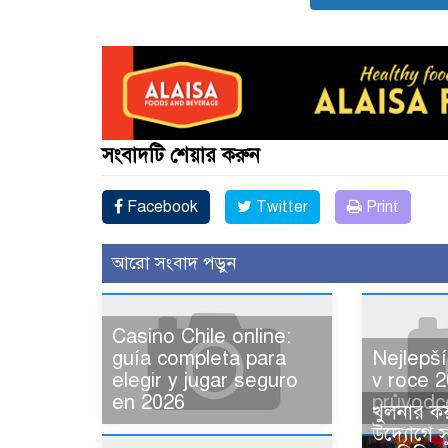
সংবাদটি শেয়ার করুন
Facebook
Twitter
Print
আরো সংবাদ পড়ুন
Casino Chile online:
guía completa para
Nejlepší
elegir y jugar seguro
v roce 2
en 2026
průvodc
খুলনার কয
উদ্যোগে 