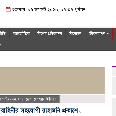
শুক্রবার, ০৭ অগাস্ট ২০২৬, ০৭:৩৭ পূর্বাহ্ন
নীতি
আন্তর্জাতিক
বিশেষ প্রতিবেদন
বিনোদন
জীবনযাপন
e
ষ প্রতিবেদন
,
সারা দেশ
,
সোশ্যাল মিডিয়া
বাহিনীর সহযোগী রাহামনি প্রকাশ্যে.