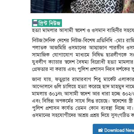
হত্যা মামলার আসামী স্বদেশ ও ওসমান বাহিনীর সহযোগ
নিউজ:দৈনিক দেশের নিউজ-বিশেষ প্রতিনিধি -মোঃ রাজিব 
পলাতক আজমিরি ওসমানের আম্মাজান পারভীন ওসমা
সামাজিক যোগাযোগ মাধ্যমে নিষিদ্ধ ছাত্রলীগকে সং
যুবলীগ ক্যাডার স্বদেশ বৈষম্য বিরোধী হত্যা মামলা
গ্রেফতার না করায় এবং পুলিশ প্রশাসন নিরব দর্শকের
জানা যায়, ফতুল্লার রামারবাগ শিবু মার্কেট এলাকার
আন্দোলনে গুলি চালিয়ে হত্যা করেছে ছাদ মাহমুদ ন
মামলায় ৩০১নং আসামী স্বদেশ আর ধারা হচ্ছে ৩০২/৩
এবং বিভিন্ন অপকর্মের সাথে লিপ্ত রয়েছে। স্বদেশের
পুলিশ প্রশাসন কার্যত তেমন কোন ব্যবস্থা নিচ্ছে 
ওসমানের সহযোগীদের আশ্রয় প্রশ্রয় দিয়ে সুসংগঠি
📸 Download New