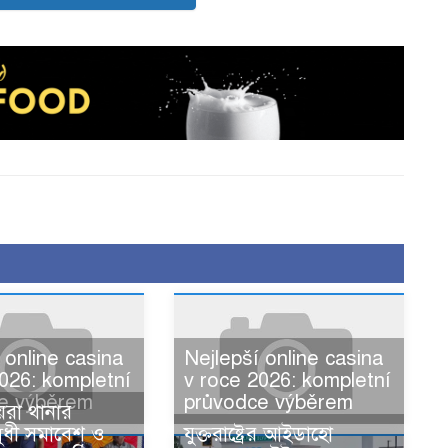
 online casina
Nejlepší online casina
026: kompletní
v roce 2026: kompletní
e výběrem
průvodce výběrem
়রা থানার
সুধী সমাবেশ ও
যুক্তরাষ্ট্রের আইডাহো