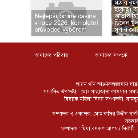
মতবিনিময়
হয়েছে। অন
অতিথি হিস
Nejlepší online casina
ছিলেন খু
v roce 2026: kompletní
সুপার মো
průvodce výběrem
আমাদের পরিবার
আমাদের সম্পর্কে
লায়ন খাঁন আক্তারুলজামান লায়ন
সম্মানিত উপদেষ্টা : মোঃ সাহাজাদা কায়সার স
বিষয়ক মহিলা বিষয় সম্পাদকী: সামছুন
সম্পাদক ও প্রকাশক: মোঃ নাসির উদ্দীন গ
সহকার
সম্পাদক : মিয়া বদরুল আলম। নির্বাহী