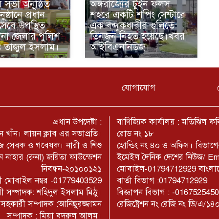
 সভা অনুষ্ঠিত
অঙ্গরাজ্যের টুইন ফলস
ুষ্ঠানে প্রধান
শহরে একটি শপিং সেন্টারে
েবে উপস্থিত
এক বন্দুকধারীর গুলিতে
লনা জেলার পুলিশ
তিনজন নিহত হয়েছে।খবর
ঃ তাজুল ইসলাম।
আইবিএননিউজ।
যোগাযোগ
প্রধান উপদেষ্টা :
বাণিজ্যিক কার্যালয় : মতিঝিল 
 খাঁন। লায়ন ক্লাব এর সভাপ্রতি।
রোড নং ১৮
মাজ সেবক ও গবেষক। নারী ও শিশু
হোল্ডিং নং ৪০ ও অফিস। বিভাগ
 নাহার (রুনা) জয়িতা ফাউন্ডেশন
ইমেইল দৈনিক দেশের নিউজ/ E
নিবন্ধন-২০১০০১২১
মোবাইল-01794712929 বাংলাদেশ
াজী মোবাইল নম্বর -01779403529
বার্তা বিভাগ :01794712929
ী সম্পাদক: শহিদুল ইসলাম মিঠু।
বিজ্ঞাপন বিভাগ : -016752545
- সহকারী সম্পাদক :আনিছুরজ্জামন
রেজিষ্ট্রেশন নং রেজি নং ডি/এ/১৪
সম্পাদক : মিয়া বদরুল আলম।