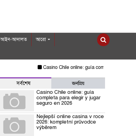
আইন-আদালত
আরো
Casino Chile online: guía completa para elegir y
সর্বশেষ
জনপ্রিয়
Casino Chile online: guía
completa para elegir y jugar
seguro en 2026
Nejlepší online casina v roce
2026: kompletní průvodce
výběrem