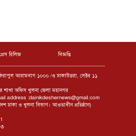
প্রেস রিলিজ
বিজ্ঞপ্তি
ফকিরাপুল আরামবাগ ১০০০ /ও ঢাকাউত্তরা, সেক্টর ১১
ের শাখা অফিস খুলনা জেলা মহানগর
mail address :dainikdeshernews@gmail.com
 ঢাকা ও খুলনা বিভাগ। আওতাধীন প্রতিষ্ঠান)
01
০৩