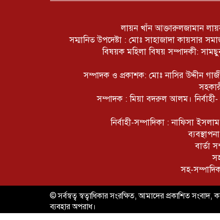
লায়ন খাঁন আক্তারুলজামান লায়ন
সম্মানিত উপদেষ্টা : মোঃ সাহাজাদা কায়সার স
বিষয়ক মহিলা বিষয় সম্পাদকী: সামছুন
সম্পাদক ও প্রকাশক: মোঃ নাসির উদ্দীন গ
সহকার
সম্পাদক : মিয়া বদরুল আলম। নির্বাহী
নির্বাহী-সম্পাদিকা : নাফিসা ইসল
ব্যবস্থাপ
বার্তা 
সহ
সহ-সম্পাদি
© সর্বস্বত্ব স্বত্বাধিকার সংরক্ষিত, আমাদের প্রকাশিত সংবাদ, কল
ব্যবহার অপরাধ।