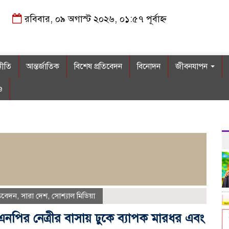
রবিবার, ০৯ অগাস্ট ২০২৬, ০১:৫৭ পূর্বাহ্ন
নীতি
আন্তর্জাতিক
বিশেষ প্রতিবেদন
বিনোদন
জীবনযাপন
e
তিবেদন
,
সারা দেশ
,
সোশ্যাল মিডিয়া
িএনপির নেত্রীর বাসায় ঢুকে ব্যাপক মারধর এবং