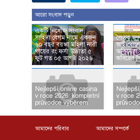
আরো সংবাদ পড়ুন
একটি নিখোঁজ সংবাদ,
সাহিদা বেগম নামে একজন
পৈতৃক সম্প
৬০ বছর বয়স্কা মহিলা নারী
ভাই-বোনে
গায়ের রং ফর্সা উচ্চাতা ৫
অভিযোগ ব
ফুট গত ০৫ আগষ্ট ২০২৬
কবিরের বি
Nejlepší online casina
Nejlepší
v roce 2026: kompletní
v roce 2
průvodce výběrem
průvodc
আমাদের পরিবার
আমাদের সম্পর্কে