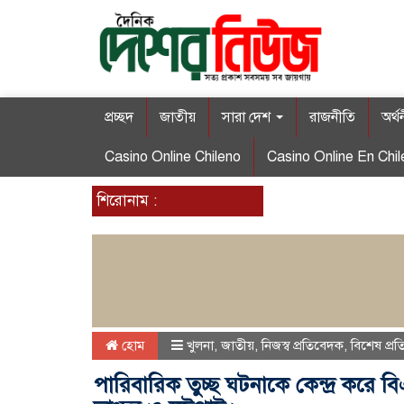
প্রচ্ছদ
জাতীয়
সারা দেশ
রাজনীতি
অর্থ
Casino Online Chileno
Casino Online En Chil
শিরোনাম :
হোম
খুলনা
,
জাতীয়
,
নিজস্ব প্রতিবেদক
,
বিশেষ প্র
পারিবারিক তুচ্ছ ঘটনাকে কেন্দ্র করে ব