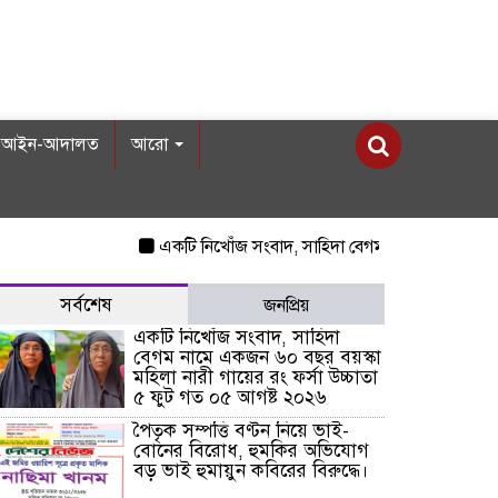
আইন-আদালত
আরো
একটি নিখোঁজ সংবাদ, সাহিদা বেগম নামে একজন ৬০ বছর বয়স
সর্বশেষ
জনপ্রিয়
একটি নিখোঁজ সংবাদ, সাহিদা
বেগম নামে একজন ৬০ বছর বয়স্কা
মহিলা নারী গায়ের রং ফর্সা উচ্চাতা
৫ ফুট গত ০৫ আগষ্ট ২০২৬
পৈতৃক সম্পত্তি বণ্টন নিয়ে ভাই-
বোনের বিরোধ, হুমকির অভিযোগ
বড় ভাই হুমায়ুন কবিরের বিরুদ্ধে।