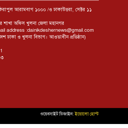
ফকিরাপুল আরামবাগ ১০০০ /ও ঢাকাউত্তরা, সেক্টর ১১
ের শাখা অফিস খুলনা জেলা মহানগর
mail address :dainikdeshernews@gmail.com
 ঢাকা ও খুলনা বিভাগ। আওতাধীন প্রতিষ্ঠান)
01
০৩
ওয়েবসাইট ডিজাইন:
ইয়োলো হোস্ট