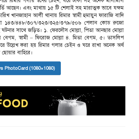
ে রিমার গলায় স্বর্ণের চেইন, ঘরে টাকা সহ অনেক মালামাল
 ভর্তি আছেন। এবং মাথায় ১৫ টি শেলাই সহ মারাত্মক ভাবে যক্ষম
রিখ খানজাহান আলী থানায় রিমার স্বামী হুমায়ুন ফারাজি বাদি
ারা ১৪৩/৪৪৮/৩০৭/৩২৩/৩২৫/৩৭৯/৫০৬ পেলান কোড রুজো
ঘটনার সাথে জড়িত। ১. ফেরদৌস মোল্লা, পিতা আনছার মোল্লা
স বেগম, স্বামী – ফিরোজ মোল্লা ৪. মিতা বেগম, ৫। তাসলিপ
রে উল্লেখ করা হয় রিমার গলার চেইন ও ঘরে রাখা অনেক অর্থ
া ছোয়ার বাহিরে।
s PhotoCard (1080×1080)