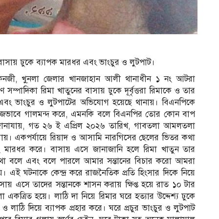
র বাসায় ঢুকে ব্যাপক মারধর এবং ভাংচুর ও লুটপাট।
কনজী, খু্নলা জেলার খানজাহান আলী থানাধীন ১ নং আটরা
ম্পাদিকা রিমা খাতুনের বাসায় ঢুকে দূর্বৃত্তরা রিমাকে ও তার
র এবং ভাংচুর ও লুটপাটের অভিযোগ হয়েছে থানায়। বিএনপিকে
াজেভাবে গালমন্দ করে, এমনকি বলে বিএনপির তোর কোন বাপ
নাযায়, গত ২৬ ই এপ্রিল ২০২৬ তারিখ, গাবতলা আমলতলা
যায়। একপর্যায়ে রিয়াদ ও আসামি নারগিসের ছেলের ভিতর কথা
ং মারধর করে। বাসায় এসে জানাজানি হলে রিমা খাতুন তার
কথা বলে এবং বলে পারলে আমার সন্তানের বিচার করো আমরা
। এই ঘটনাকে কেন্দ্র করে রাজনৈতিক প্রতি হিংসার দিকে নিয়ে
 এসে তাদের সন্তানকে শাসন করায় ক্ষিপ্ত হয়ে রাত ১০ টার
া একত্রিত হয়ে। লাঠি দা নিয়ে রিমার ঘরে হত্যার উদ্দেশ্য ঢুকে
লাঠি দিয়ে ব্যাপক প্রহার করে। ঘরে প্রচুর ভাংচুর ও লুটপাট