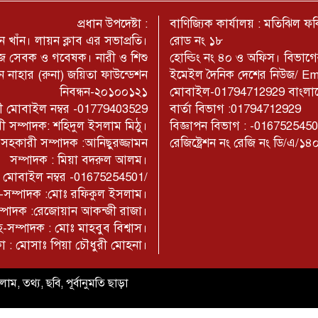
প্রধান উপদেষ্টা :
বাণিজ্যিক কার্যালয় : মতিঝিল 
 খাঁন। লায়ন ক্লাব এর সভাপ্রতি।
রোড নং ১৮
মাজ সেবক ও গবেষক। নারী ও শিশু
হোল্ডিং নং ৪০ ও অফিস। বিভাগ
 নাহার (রুনা) জয়িতা ফাউন্ডেশন
ইমেইল দৈনিক দেশের নিউজ/ E
নিবন্ধন-২০১০০১২১
মোবাইল-01794712929 বাংলাদেশ
াজী মোবাইল নম্বর -01779403529
বার্তা বিভাগ :01794712929
ী সম্পাদক: শহিদুল ইসলাম মিঠু।
বিজ্ঞাপন বিভাগ : -016752545
- সহকারী সম্পাদক :আনিছুরজ্জামন
রেজিষ্ট্রেশন নং রেজি নং ডি/এ/১৪
সম্পাদক : মিয়া বদরুল আলম।
াম মোবাইল নম্বর -01675254501/
না-সম্পাদক :মোঃ রফিকুল ইসলাম।
সম্পাদক :রেজোয়ান আকন্জী রাজা।
-সম্পাদক : মোঃ মাহবুব বিশ্বাস।
কা : মোসাঃ পিয়া চৌধুরী মোহনা।
াম, তথ্য, ছবি, পূর্বানুমতি ছাড়া