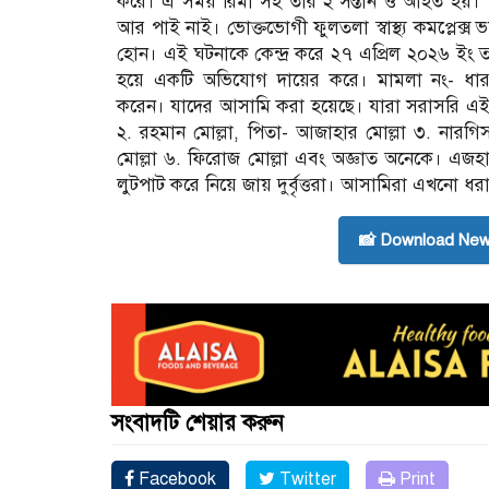
করে। এ সময় রিমা সহ তার ২ সন্তান ও আহত হয়। পর
আর পাই নাই। ভোক্তভোগী ফুলতলা স্বাস্থ্য কমপ্লেক্স
হোন। এই ঘটনাকে কেন্দ্র করে ২৭ এপ্রিল ২০২৬ ইং তা
হয়ে একটি অভিযোগ দায়ের করে। মামলা নং- ধ
করেন। যাদের আসামি করা হয়েছে। যারা সরাসরি এই 
২. রহমান মোল্লা, পিতা- আজাহার মোল্লা ৩. নারগি
মোল্লা ৬. ফিরোজ মোল্লা এবং অজ্ঞাত অনেকে। এজহা
লুটপাট করে নিয়ে জায় দুর্বৃত্তরা। আসামিরা এখনো ধর
📸 Download New
সংবাদটি শেয়ার করুন
Facebook
Twitter
Print