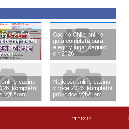
ত্তি বণ্টন নিয়ে
Casino Chile online:
র বিরোধ, হুমকির
guía completa para
ড় ভাই হুমায়ুন
elegir y jugar seguro
রুদ্ধে।
en 2026
 online casina
Nejlepší online casina
026: kompletní
v roce 2026: kompletní
e výběrem
průvodce výběrem
যোগাযোগ