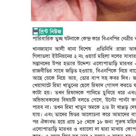
পারিবারিক তুচ্ছ ঘটনাকে কেন্দ্র করে বিএনপির নেত্রী
খানজাহান আলী থানা বিশেষ প্রতিনিধি :রাজা আ
গিলাতলা ইউনিয়নের ২ নং ওয়ার্ড মহিলা দলের সাধারণ স
সন্তানদের উপর হত্যার উদ্দেশ্য এলোপাতাড়ি মারধ
রাজনীতির সাথে জড়িত হওয়ায়, বিএনপিকে নিয়ে ব
আছে ডেকে নিয়ে আয়, তোর বাপ সহ কবর দিব। জা
খেয়াঘাটে রিমা খাতুনের ছেলে রিফাদ গোসল করতে 
কাটা হয়। তখন রিফাদকে পানিতে চুবিয়ে ধরে এব
অভিভাবকদের বিষয়টি বলতে গেলে, উল্টো পাল্টা 
পারব না। তখন রিমা খাতুন অমকে ২/৪ টা থাপ্পড় দেয়
যায়। এবং তাদের ভিতর আলোচনা করে আমাদের বাসায়
পর ঐক্যবদ্ধ হয়ে প্রায় ১৫ থেকে ১৮ জন্য পুরুষ মহিল
এলোপাতাড়ি মারধর ও ধরালো দা দ্বারা মাথায় কোপ ও 