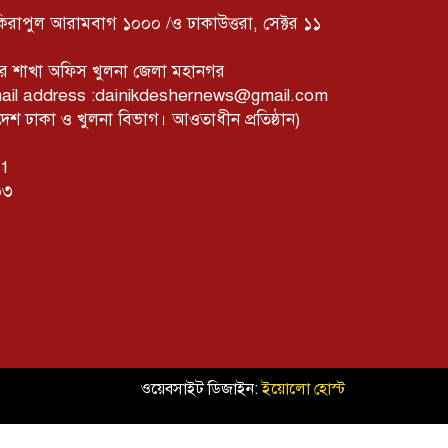
ফকিরাপুল আরামবাগ ১০০০ /ও ঢাকাউত্তরা, সেক্টর ১১
ের শাখা অফিস খুলনা জেলা মহানগর
mail address :dainikdeshernews@gmail.com
 ঢাকা ও খুলনা বিভাগ। আওতাধীন প্রতিষ্ঠান)
01
০৩
ওয়েবসাইট ডিজাইন:
ইয়োলো হোস্ট