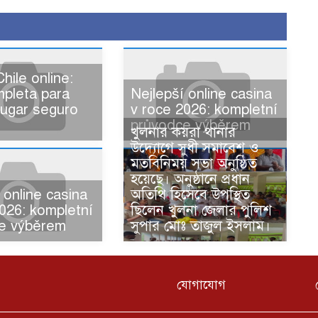
hile online:
mpleta para
Nejlepší online casina
 jugar seguro
v roce 2026: kompletní
průvodce výběrem
খুলনার কয়রা থানার
উদ্যোগে সুধী সমাবেশ ও
মতবিনিময় সভা অনুষ্ঠিত
হয়েছে। অনুষ্ঠানে প্রধান
অতিথি হিসেবে উপস্থিত
 online casina
ছিলেন খুলনা জেলার পুলিশ
026: kompletní
সুপার মোঃ তাজুল ইসলাম।
e výběrem
যোগাযোগ