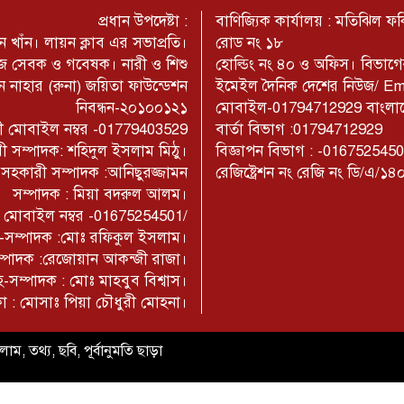
প্রধান উপদেষ্টা :
বাণিজ্যিক কার্যালয় : মতিঝিল 
 খাঁন। লায়ন ক্লাব এর সভাপ্রতি।
রোড নং ১৮
মাজ সেবক ও গবেষক। নারী ও শিশু
হোল্ডিং নং ৪০ ও অফিস। বিভাগ
 নাহার (রুনা) জয়িতা ফাউন্ডেশন
ইমেইল দৈনিক দেশের নিউজ/ E
নিবন্ধন-২০১০০১২১
মোবাইল-01794712929 বাংলাদেশ
াজী মোবাইল নম্বর -01779403529
বার্তা বিভাগ :01794712929
ী সম্পাদক: শহিদুল ইসলাম মিঠু।
বিজ্ঞাপন বিভাগ : -016752545
- সহকারী সম্পাদক :আনিছুরজ্জামন
রেজিষ্ট্রেশন নং রেজি নং ডি/এ/১৪
সম্পাদক : মিয়া বদরুল আলম।
াম মোবাইল নম্বর -01675254501/
না-সম্পাদক :মোঃ রফিকুল ইসলাম।
সম্পাদক :রেজোয়ান আকন্জী রাজা।
-সম্পাদক : মোঃ মাহবুব বিশ্বাস।
কা : মোসাঃ পিয়া চৌধুরী মোহনা।
াম, তথ্য, ছবি, পূর্বানুমতি ছাড়া