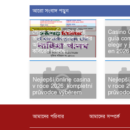
আরো সংবাদ পড়ুন
পৈতৃক সম্পত্তি বণ্টন নিয়ে
Casino C
ভাই-বোনের বিরোধ, হুমকির
guía co
অভিযোগ বড় ভাই হুমায়ুন
elegir y
কবিরের বিরুদ্ধে।
en 2026
Nejlepší online casina
Nejlepší
v roce 2026: kompletní
v roce 2
průvodce výběrem
průvodc
আমাদের পরিবার
আমাদের সম্পর্কে