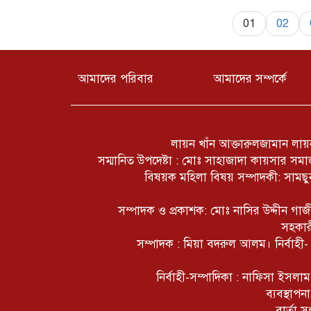
01
02
আমাদের পরিবার
আমাদের সম্পর্কে
লায়ন খাঁন আক্তারুলজামান লায়ন
সম্মানিত উপদেষ্টা : মোঃ সাহাজাদা কায়সার স
বিষয়ক মহিলা বিষয় সম্পাদকী: সামছুন
সম্পাদক ও প্রকাশক: মোঃ নাসির উদ্দীন গ
সহকার
সম্পাদক : মিয়া বদরুল আলম। নির্বাহী
নির্বাহী-সম্পাদিকা : নাফিসা ইসল
ব্যবস্থাপ
বার্তা 