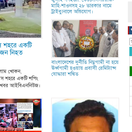
মাহি-শাওনসহ ২৮ তারকার নামে
ট্রাইব্যুনালে অভিযোগ।
ফলস শহরে একটি
িনজন নিহত
বাংলাদেশের দুর্নীতি নিম্নগামী না হয়ে
ঊর্ধ্বগামী হওয়ায় প্রবাসী রেমিট্যান্স
সলাম খোকন,
যোদ্ধারা শঙ্কিত
 ফলস শহরে একটি শপিং
ছে।খবর আইবিএননিউজ।