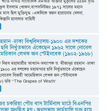
‍্যাত নন্দিত সাংবাদিক এমআর আক্তার মুকুলের ২২তম সৃতি
াকিকুল ইসলাম খোকন,বাপসনিউজঃ ১৯৭১ সালের মহান
র নয় মাস ছিল মুক্তিযুদ্ধ ।একদিকে স্বজন হারানোর বেদনা,
িস্তানি হানাদার বাহিনী
ন
হমান -ঢাকা বিশ্ববিদ্যালয়-১৯০০ এর দশকের
র ছবি নিখুঁতভাবে এঁকেছেন ১৯৬২ সালে নোবেল
মেরিকান লেখক জন স্টেইনবেক (১৯০২-১৯৬৮)
ক নিরব মহামারীর আখ্যান-অধ্যাপক ড. মীজানুর রহমান -ঢাকা
লয়-১৯০০ এর দশকের মহামন্দার ছবি নিখুঁতভাবে এঁকেছেন
নোবেল বিজয়ী আমেরিকান লেখক জন স্টেইনবেক
) তাঁর “The Grapes of Wrath’
ন
রের চকরিয়া পৌর বাস টার্মিনাল মাঠে বিএনপির
ভা অনুষ্ঠিত হয়। জনসভায় ভার্চুয়ালি যুক্ত হয়ে