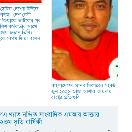
! দৈনিক দেশের নিউজে
গতম। দেশ নেত্রী
া জিয়াকে আটকের পর
িশ কর্মকর্তার সাথে
তণ্ডায় জড়ান তিনি।
 হয়ে বেগম জিয়া বলেন,
বাংলাদেশের মানবাধিকারের সংকট:
জুন ২০২৬-ভাঙা আশার আয়নায়
রাষ্ট্রের প্রতিচ্ছবি।
 খ‍্যাত নন্দিত সাংবাদিক এমআর আক্তার
২তম সৃতি বার্ষিকী