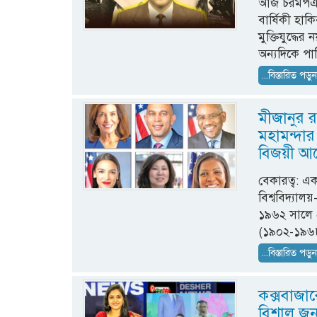
আজ চরমপএ খ
বার্ষিকী হ
মুক্তিযুদ্ধে
অন্যদিকে পাক
...বিস্তারিত পড়ু
মীজানুর র
মহামন্দা
বিজয়ী আ
বেকারত্ব: এ
বিশ্ববিদ্যা
১৯৬২ সালে 
(১৯০২-১৯৬৮
...বিস্তারিত পড়ু
কক্সবাজা
বিশাল জনস