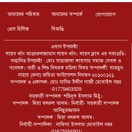
খুলনার কয়রা থানার উদ্যোগে সুধী
সমাবেশ ও মতবিনিময় সভা অনুষ্ঠিত
হয়েছে। অনুষ্ঠানে প্রধান অতিথি হিসেবে
আমাদের পরিবার
আমাদের সম্পর্কে
যোগাযোগ
উপস্থিত ছিলেন খুলনা জেলার পুলিশ সুপার
মোঃ তাজুল ইসলাম।
প্রেস রিলিজ
বিজ্ঞপ্তি
যুক্তরাষ্ট্রের আইডাহো অঙ্গরাজ্যের টুইন
ফলস শহরে একটি শপিং সেন্টারে এক
বন্দুকধারীর গুলিতে তিনজন নিহত
প্রধান উপদেষ্টা :
হয়েছে।খবর আইবিএননিউজ।
লায়ন খাঁন আক্তারুলজামান লায়ন খাঁন। লায়ন ক্লাব এর সভাপ্রতি।
সারাদেশে আইনশৃঙ্খলা বাহিনীর বিরুদ্ধে
সম্মানিত উপদেষ্টা : মোঃ সাহাজাদা কায়সার সমাজ সেবক ও
চলমান মিথ্যা প্রোপাগান্ডার ঘৃণিত
গবেষক। নারী ও শিশু বিষয়ক মহিলা বিষয় সম্পাদকী: সামছুন
ষড়যন্ত্রের শিকার রাজশাহী কারাগার এর
নিরপরাধ কারারক্ষী জহুরুল।
নাহার (রুনা) জয়িতা ফাউন্ডেশন নিবন্ধন-২০১০০১২১
সম্পাদক ও প্রকাশক: মোঃ নাসির উদ্দীন গাজী মোবাইল নম্বর
৫ আগষ্ট কক্সবাজার জেলা প্রেসক্লাব
-01779403529
কর্তৃক আয়োজিত জুলাই অভ্যূত্থান দিবস
সহকারী সম্পাদক: শহিদুল ইসলাম মিঠু।
উপলক্ষে আলোচনা সভা ও দোয়া
মাহফিল অনুষ্ঠিত
সম্পাদক : মিয়া বদরুল আলম। নির্বাহী- সহকারী সম্পাদক
:আনিছুরজ্জামন
সম্পাদক : মিয়া বদরুল আলম।
নির্বাহী-সম্পাদিকা : নাফিসা ইসলাম মোবাইল নম্বর
-01675254501/