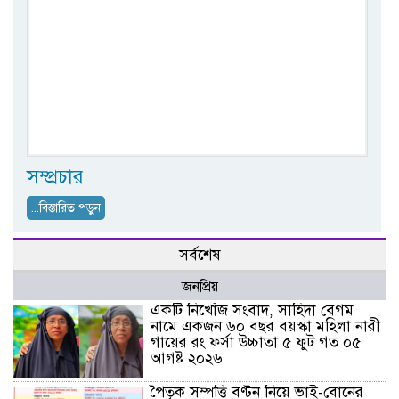
সম্প্রচার
...বিস্তারিত পড়ুন
সর্বশেষ
জনপ্রিয়
একটি নিখোঁজ সংবাদ, সাহিদা বেগম
নামে একজন ৬০ বছর বয়স্কা মহিলা নারী
গায়ের রং ফর্সা উচ্চাতা ৫ ফুট গত ০৫
আগষ্ট ২০২৬
পৈতৃক সম্পত্তি বণ্টন নিয়ে ভাই-বোনের